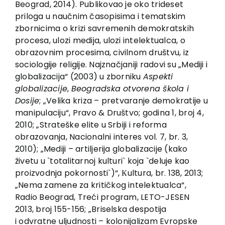
Beograd, 2014). Publikovao je oko trideset
Kontakt
priloga u naučnim časopisima i tematskim
zbornicima o krizi savremenih demokratskih
procesa, ulozi medija, ulozi intelektualca, o
obrazovnim procesima, civilnom društvu, iz
sociologije religije. Najznačjaniji radovi su „Mediji i
globalizacija“ (2003) u zborniku
Aspekti
globalizacije
,
Beogradska otvorena škola i
Dosije
; „Velika kriza – pretvaranje demokratije u
manipulaciju“, Pravo & Društvo; godina 1, broj 4,
2010; „Strateške elite u Srbiji i reforma
obrazovanja, Nacionalni interes vol. 7, br. 3,
2010); „Mediji – artiljerija globalizacije (kako
živetu u `totalitarnoj kulturi` koja `deluje kao
proizvodnja pokornosti`)“, Кultura, br. 138, 2013;
„Nema zamene za kritičkog intelektualca“,
Radio Beograd, Treći program, LETO-JESEN
2013, broj 155-156; „Briselska despotija
i odvratne uljudnosti – kolonijalizam Evropske