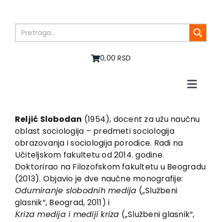
Skip
to
content
0,00 RSD
Toggle
Naviga
Početna
O nama
Reljić Slobodan
(1954), docent za užu naučnu
oblast sociologija – predmeti sociologija
Knjige
obrazovanja i sociologija porodice. Radi na
U pripremi
Učiteljskom fakultetu od 2014. godine.
Akcija
Doktorirao na Filozofskom fakultetu u Beogradu
(2013). Objavio je dve naučne monografije:
Autori
Odumiranje slobodnih medija
(„Službeni
Vesti
glasnik“, Beograd, 2011) i
EU PROJEKTI
Кriza medija i mediji kriza
(„Službeni glasnik“,