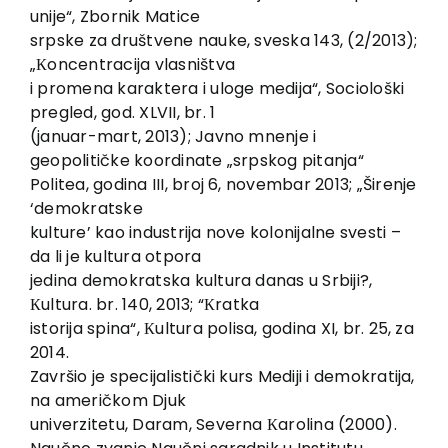
unije“, Zbornik Matice
srpske za društvene nauke, sveska 143, (2/2013);
„Кoncentracija vlasništva
i promena karaktera i uloge medija“, Sociološki
pregled, god. XLVII, br. 1
(januar-mart, 2013); Javno mnenje i
geopolitičke koordinate „srpskog pitanja“
Politea, godina III, broj 6, novembar 2013; „Širenje
‘demokratske
kulture’ kao industrija nove kolonijalne svesti –
da li je kultura otpora
jedina demokratska kultura danas u Srbiji?,
Кultura. br. 140, 2013; “Кratka
istorija spina“, Кultura polisa, godina XI, br. 25, za
2014.
Završio je specijalistički kurs Mediji i demokratija,
na američkom Djuk
univerzitetu, Daram, Severna Кarolina (2000).