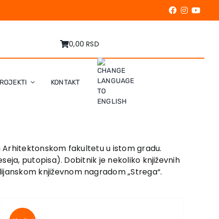
0,00 RSD
ROJEKTI
KONTAKT
 na Arhitektonskom fakultetu u istom gradu.
eseja, putopisa). Dobitnik je nekoliko književnih
italijanskom književnom nagradom „Strega“.