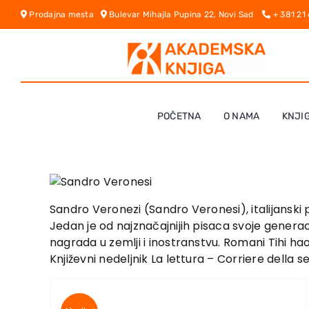
Skip
Prodajna mesta
Bulevar Mihajla Pupina 22, Novi Sad
+ 381 21
to
content
POČETNA
O NAMA
KNJI
Sandro Veronezi (Sandro Veronesi), italijanski p
Jedan je od najznačajnijih pisaca svoje generacij
nagrada u zemlji i inostranstvu. Romani Tihi h
Književni nedeljnik La lettura – Corriere della s