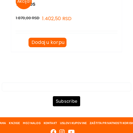
Akcija!
TIHI HAOS
1.870,00
RSD
1.402,50
RSD
Dodaj u korpu
Prijava za Newsletter
Subscribe
NAMA
KNJIGE
MOJ NALOG
KONTAKT
USLOVI KUPOVINE
ZAŠTITA PRIVATNOSTI KORIS