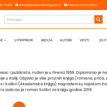
 65 71 610
office@akademskaknjiga.com
Prijava na newsletter
GE
U PRIPREMI
AKCIJA
AUTORI
VESTI
EU P
isac i publicista, rođen je u Firenci 1959. Diplomirao je
e u Italiji. Objavio je više proznih knjiga (romana, priča, 
aos i Kolibri (Akademska knjiga) nagrađeni su najvišom 
era izabrao je roman Kolibri za knjigu godine 2019.