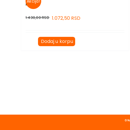
Akcija!
KOLIBRI
1.430,00
RSD
1.072,50
RSD
Dodaj u korpu
O 