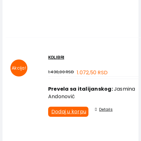
KOLIBRI
Akcija!
1.430,00
RSD
1.072,50
RSD
Prevela sa italijanskog:
Jasmina
Andonović
Details
Dodaj u korpu