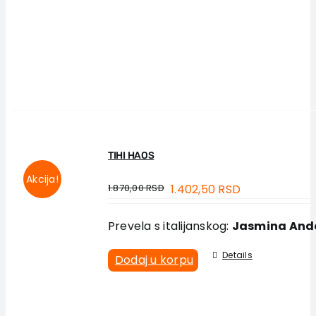
TIHI HAOS
Akcija!
1.870,00
RSD
1.402,50
RSD
Prevela s italijanskog:
Jasmina And
Details
Dodaj u korpu