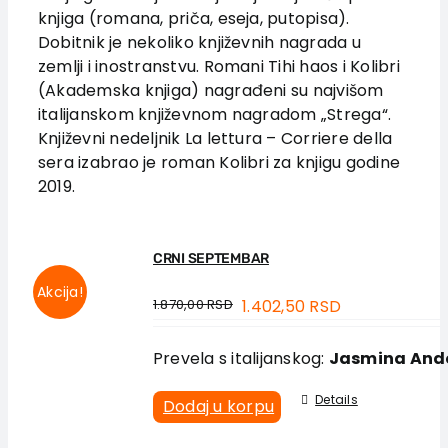
Vesti
knjiga (romana, priča, eseja, putopisa).
Dobitnik je nekoliko književnih nagrada u
EU PROJEKTI
zemlji i inostranstvu. Romani Tihi haos i Kolibri
Kontakt
(Akademska knjiga) nagrađeni su najvišom
italijanskom književnom nagradom „Strega“.
Književni nedeljnik La lettura – Corriere della
sera izabrao je roman Kolibri za knjigu godine
2019.
CRNI SEPTEMBAR
Akcija!
1.870,00
RSD
1.402,50
RSD
Prevela s italijanskog:
Jasmina And
Details
Dodaj u korpu