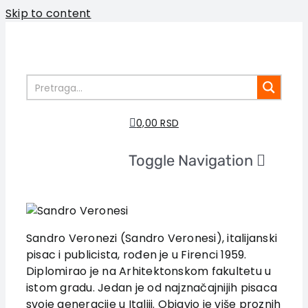
Skip to content
0,00 RSD
Toggle Navigation
Početna
O nama
Knjige
Sandro Veronezi (Sandro Veronesi), italijanski
U pripremi
pisac i publicista, rođen je u Firenci 1959.
Diplomirao je na Arhitektonskom fakultetu u
Akcija
istom gradu. Jedan je od najznačajnijih pisaca
Autori
svoje generacije u Italiji. Objavio je više proznih