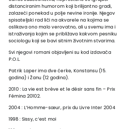
distanciranim humorom koji brilijantno gradi,
zalazeći ponekad u polje nevine ironije. Njegov
spisateljski rad liči na akvarele na kojima se
oslikava ono malo verovatno, ali u svemu ima i
istraživanja kojim se približava kakvom pesniku
sociologu koji se bavi sitnim životnim stvarima.
Svi njegovi romani objavljeni su kod izdavača
P.O.L.
Patrik Laper ima dve ćerke, Konstansu (15.
godina) i Žanu (12 godina).
2010 : La vie est brève et le désir sans fin – Prix
Fémina 20102.
2004 : L’Homme-sœur, prix du Livre Inter 2004
1998 : Sissy, c’est moi