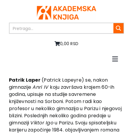
Skip
to
content
0,00 RSD
Toggle
Naviga
Početna
O nama
Patrik Laper
(Patrick Lapeyre) se, nakon
gimnazije
Anri IV
koju završava krajem 60-ih
Knjige
godina, upisuje na studije savremene
U pripremi
književnosti na Sorboni. Potom radi kao
Akcija
profesor u nekoliko gimnazija u Parizu i njegovoj
blizini. Poslednjih nekoliko godina predaje u
Autori
gimnaziji
Viktor Igo
u Parizu. Svoju spisateljsku
Vesti
karijeru započinje 1984. objavljivanjem romana