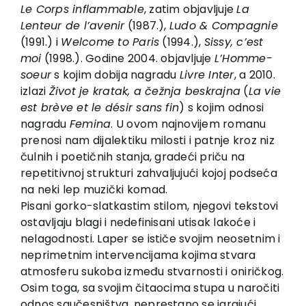
EU PROJEKTI
Le Corps inflammable
, zatim objavljuje
La
Lenteur de l’avenir
(1987.),
Ludo & Compagnie
Kontakt
(1991.) i
Welcome to Paris
(1994.),
Sissy, c’est
moi
(1998.). Godine 2004. objavljuje
L’Homme-
soeur
s kojim dobija nagradu
Livre Inter
, a 2010.
izlazi
Život je kratak, a čežnja beskrajna
(
La vie
est brève et le désir sans fin
) s kojim odnosi
nagradu
Femina
. U ovom najnovijem romanu
prenosi nam dijalektiku milosti i patnje kroz niz
čulnih i poetičnih stanja, gradeći priču na
repetitivnoj strukturi zahvaljujući kojoj podseća
na neki lep muzički komad.
Pisani gorko-slatkastim stilom, njegovi tekstovi
ostavljaju blagi i nedefinisani utisak lakoće i
nelagodnosti. Laper se ističe svojim neosetnim i
neprimetnim intervencijama kojima stvara
atmosferu sukoba između stvarnosti i oniričkog.
Osim toga, sa svojim čitaocima stupa u naročiti
odnos saučesništva, neprestano se igrajući