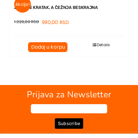
Akcija!
ŽIVOT JE KRATAK, A ČEŽNJA BESKRAJNA
1.320,00
RSD
990,00
RSD
Details
Dodaj u korpu
Prijava za Newsletter
Subscribe