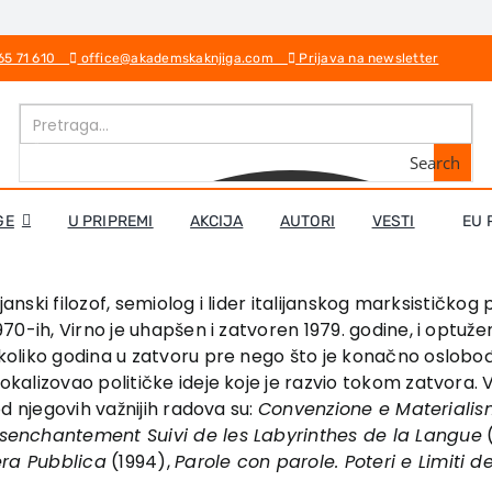
 65 71 610
office@akademskaknjiga.com
Prijava na newsletter
Search
GE
U PRIPREMI
AKCIJA
AUTORI
VESTI
EU 
lijanski filozof, semiolog i lider italijanskog marksističko
970-ih, Virno je uhapšen i zatvoren 1979. godine, i optu
koliko godina u zatvoru pre nego što je konačno oslobođ
alizovao političke ideje koje je razvio tokom zatvora. V
od njegovih važnijih radova su:
Convenzione e Materiali
senchantement Suivi de les Labyrinthes de la Langue
(
era Pubblica
(1994),
Parole con parole. Poteri e Limiti d