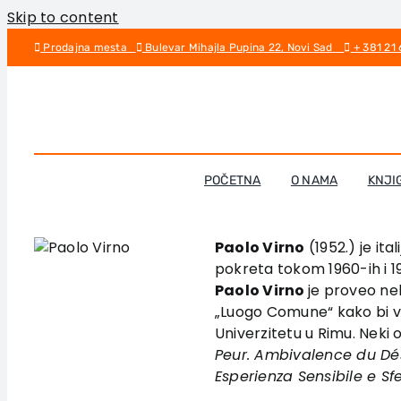
Skip to content
Prodajna mesta
Bulevar Mihajla Pupina 22, Novi Sad
+ 381 21
POČETNA
O NAMA
KNJI
Paolo Virno
(1952.) je ita
pokreta tokom 1960-ih i 1
Paolo Virno
je proveo ne
„Luogo Comune“ kako bi vok
Univerzitetu u Rimu. Neki 
Peur. Ambivalence du Dé
Esperienza Sensibile e Sf