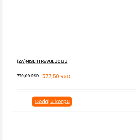
(ZA)MISLITI REVOLUCIJU
770,00
RSD
577,50
RSD
Dodaj u korpu