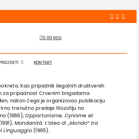
0,00 RSD
PROJEKTI
KONTAKT
g pokreta. Kao pripadnik ilegalnih društvenih
žen za pripadnost Crvenim brigadama.
en, nakon čega je organizovao publikaciju
irno trenutno predaje filozofiju na
smo
(1986),
Opportunisme, Cynisme et
1991),
Mondanità. L’idea di „Mondo“ tra
el Linguaggio
(1995).