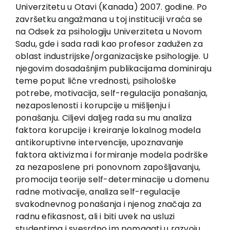
EU PROJEKTI
Univerzitetu u Otavi (Kanada) 2007. godine. Po
završetku angažmana u toj instituciji vraća se
Kontakt
na Odsek za psihologiju Univerziteta u Novom
Sadu, gde i sada radi kao profesor zadužen za
oblast industrijske/organizacijske psihologije. U
njegovim dosadašnjim publikacijama dominiraju
teme poput lične vrednosti, psihološke
potrebe, motivacija, self-regulacija ponašanja,
nezaposlenosti i korupcije u mišljenju i
ponašanju. Ciljevi daljeg rada su mu analiza
faktora korupcije i kreiranje lokalnog modela
antikoruptivne intervencije, upoznavanje
faktora aktivizma i formiranje modela podrške
za nezaposlene pri ponovnom zapošljavanju,
promocija teorije self-determinacije u domenu
radne motivacije, analiza self-regulacije
svakodnevnog ponašanja i njenog značaja za
radnu efikasnost, ali i biti uvek na usluzi
studentima i svesrdno im pomagati u razvoju