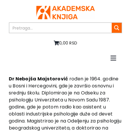
Skip
to
content
0,00 RSD
Toggle
Naviga
Početna
O nama
Dr Nebojša Majstorović
rođen je 1964. godine
u Bosni i Hercegovini, gde je završio osnovnu i
Knjige
srednju školu. Diplomirao je na Odseku za
U pripremi
psihologiju Univerziteta u Novom Sadu 1987.
Akcija
godine, gde je potom radio kao asistent u
oblasti industrijske psihologije duže od devet
Autori
godina. Magistrirao je na Odeljenju za psihologiju
Vesti
beogradskog univerziteta, a doktorirao na