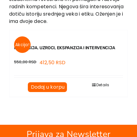
radnih kompetenci. Njegova šira interesovanja
dotiču istoriju srednjeg veka i etiku. Oženjen je i
ima dvoje dece.
Akcija!
KORUPCIJA. UZROCI, EKSPANZIJA I INTERVENCIJA
550,00
RSD
412,50
RSD
Details
Dodaj u korpu
Prijava za Newsletter