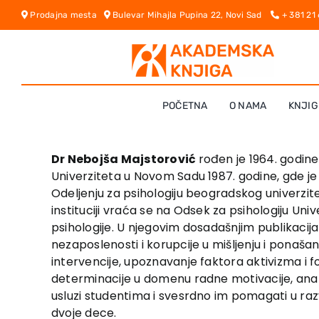
Skip
Prodajna mesta
Bulevar Mihajla Pupina 22, Novi Sad
+ 381 21
to
content
POČETNA
O NAMA
KNJIG
Dr Nebojša Majstorović
rođen je 1964. godine
Univerziteta u Novom Sadu 1987. godine, gde je 
Odeljenju za psihologiju beogradskog univerzit
instituciji vraća se na Odsek za psihologiju Un
psihologije. U njegovim dosadašnjim publikacij
nezaposlenosti i korupcije u mišljenju i ponašan
intervencije, upoznavanje faktora aktivizma i
determinacije u domenu radne motivacije, anali
usluzi studentima i svesrdno im pomagati u razv
dvoje dece.