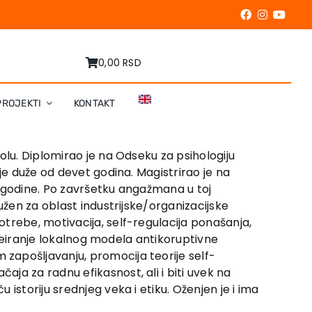
0,00 RSD
PROJEKTI
KONTAKT
kolu. Diplomirao je na Odseku za psihologiju
je duže od devet godina. Magistrirao je na
. godine. Po završetku angažmana u toj
užen za oblast industrijske/organizacijske
trebe, motivacija, self-regulacija ponašanja,
 kreiranje lokalnog modela antikoruptivne
zapošljavanju, promocija teorije self-
ja za radnu efikasnost, ali i biti uvek na
istoriju srednjeg veka i etiku. Oženjen je i ima