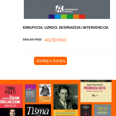
KORUPCIJA. UZROCI, EKSPANZIJA I INTERVENCIJA
550,00
RSD
412,50
RSD
Dodaj u korpu