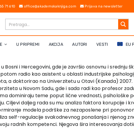
 65 71 610
office@akademskaknjiga.com
Prijava na newsletter
E
U PRIPREMI
AKCIJA
AUTORI
VESTI
EU 
 u Bosni i Hercegovini, gde je završio osnovnu i srednju š
potom radio kao asistent u oblasti industrijske psihologi
eta, a doktorirao na Univerzitetu u Otavi (Kanada) 2007
iverziteta u Novom Sadu, gde i sada radi kao profesor zad
ama dominiraju teme poput lične vrednosti, psihološke po
ju. Ciljevi daljeg rada su mu analiza faktora korupcije i
 formiranje modela podrške za nezaposlene pri ponovnom 
za self-regulacije svakodnevnog ponašanja i njenog znača
oju radnih kompetenci. Njegova šira interesovanja dotiču 