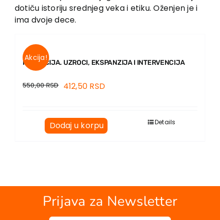
dotiču istoriju srednjeg veka i etiku. Oženjen je i
ima dvoje dece.
Akcija!
KORUPCIJA. UZROCI, EKSPANZIJA I INTERVENCIJA
550,00
RSD
412,50
RSD
Details
Dodaj u korpu
Prijava za Newsletter