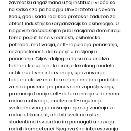
završetku angažmana u toj instituciji vraća se
Kontakt
na Odsek za psihologiju Univerziteta u Novom
Sadu, gde i sada radi kao profesor zadužen za
oblast industrijske/organizacijske psihologije. U
njegovim dosadašnjim publikacijama dominiraju
teme poput lične vrednosti, psihološke
potrebe, motivacija, self-regulacija ponašanja,
nezaposlenosti i korupcije u mišljenju i
ponašanju. Ciljevi daljeg rada su mu analiza
faktora korupcije i kreiranje lokalnog modela
antikoruptivne intervencije, upoznavanje
faktora aktivizma i formiranje modela podrške
za nezaposlene pri ponovnom zapošljavanju,
promocija teorije self-determinacije u domenu
radne motivacije, analiza self-regulacije
svakodnevnog ponašanja i njenog značaja za
radnu efikasnost, ali i biti uvek na usluzi
studentima i svesrdno im pomagati u razvoju
radnih kompetenci. Njegova šira interesovanja