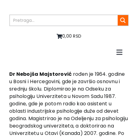
Skip
to
content
0,00 RSD
Toggle
Naviga
Početna
O nama
Dr Nebojša Majstorović
rođen je 1964. godine
u Bosni i Hercegovini, gde je završio osnovnu i
Knjige
srednju školu. Diplomirao je na Odseku za
U pripremi
psihologiju Univerziteta u Novom Sadu 1987.
Akcija
godine, gde je potom radio kao asistent u
oblasti industrijske psihologije duže od devet
Autori
godina. Magistrirao je na Odeljenju za psihologiju
Vesti
beogradskog univerziteta, a doktorirao na
EU PROJEKTI
Univerzitetu u Otavi (Kanada) 2007. godine. Po