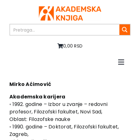
Skip
to
content
0,00 RSD
Toggle
Naviga
Početna
O nama
Mirko Aćimović
Knjige
Akademska karijera
U pripremi
◦ 1992. godine – Izbor u zvanje – redovni
profesor, Filozofski fakultet, Novi Sad,
Akcija
Oblast: Filozofske nauke
Autori
◦ 1990. godine – Doktorat, Filozofski fakultet,
Vesti
Zagreb,