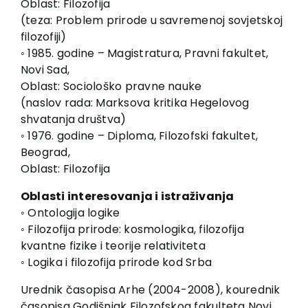
Oblast: Filozofija
EU PROJEKTI
(teza: Problem prirode u savremenoj sovjetskoj
Kontakt
filozofiji)
◦ 1985. godine – Magistratura, Pravni fakultet,
Novi Sad,
Oblast: Sociološko pravne nauke
(naslov rada: Marksova kritika Hegelovog
shvatanja društva)
◦ 1976. godine – Diploma, Filozofski fakultet,
Beograd,
Oblast: Filozofija
Oblasti interesovanja i istraživanja
◦ Ontologija logike
◦ Filozofija prirode: kosmologika, filozofija
kvantne fizike i teorije relativiteta
◦ Logika i filozofija prirode kod Srba
Urednik časopisa Arhe (2004-2008), kourednik
časopisa Godišnjak Filozofskog fakulteta Novi