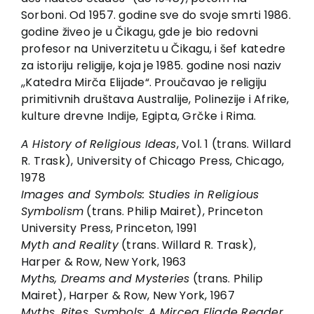
Sorboni. Od 1957. godine sve do svoje smrti 1986.
godine živeo je u Čikagu, gde je bio redovni
profesor na Univerzitetu u Čikagu, i šef katedre
za istoriju religije, koja je 1985. godine nosi naziv
,,Katedra Mirča Elijade“. Proučavao je religiju
primitivnih društava Australije, Polinezije i Afrike,
kulture drevne Indije, Egipta, Grčke i Rima.
A History of Religious Ideas
, Vol. 1 (trans. Willard
R. Trask), University of Chicago Press, Chicago,
1978
Images and Symbols: Studies in Religious
Symbolism
(trans. Philip Mairet), Princeton
University Press, Princeton, 1991
Myth and Reality
(trans. Willard R. Trask),
Harper & Row, New York, 1963
Myths, Dreams and Mysteries
(trans. Philip
Mairet), Harper & Row, New York, 1967
Myths, Rites, Symbols: A Mircea Eliade Reader
,