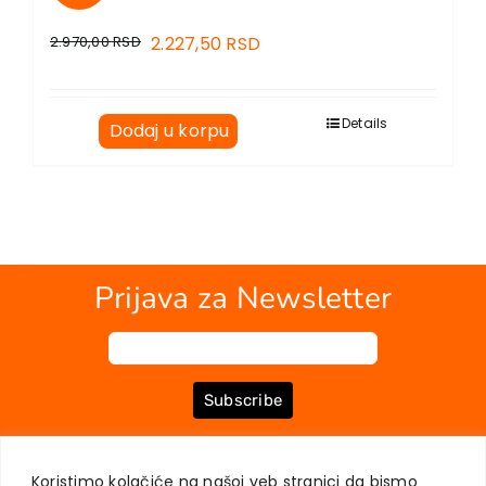
2.970,00
RSD
2.227,50
RSD
Details
Dodaj u korpu
Prijava za Newsletter
Subscribe
Koristimo kolačiće na našoj veb stranici da bismo