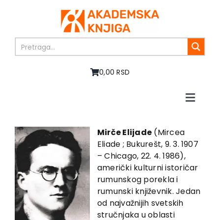
Skip
to
content
0,00 RSD
Toggle
Naviga
Početna
O nama
Mirče Elijade
(Mircea
Eliade ; Bukurešt, 9. 3. 1907
Knjige
– Chicago, 22. 4. 1986),
U pripremi
američki kulturni istoričar
Akcija
rumunskog porekla i
rumunski književnik. Jedan
Autori
od najvažnijih svetskih
Vesti
stručnjaka u oblasti