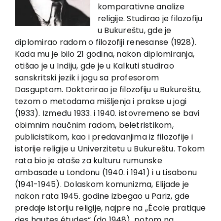
EU PROJEKTI
komparativne analize
religije. Studirao je filozofiju
Kontakt
u Bukureštu, gde je
diplomirao radom o filozofiji renesanse (1928).
Kada mu je bilo 21 godina, nakon diplomiranja,
otišao je u Indiju, gde je u Kalkuti studirao
sanskritski jezik i jogu sa profesorom
Dasguptom. Doktorirao je filozofiju u Bukureštu,
tezom o metodama mišljenja i prakse u jogi
(1933). Između 1933. i 1940. istovremeno se bavi
obimnim naučnim radom, beletristikom,
publicistikom, kao i predavanjima iz filozofije i
istorije religije u Univerzitetu u Bukureštu. Tokom
rata bio je ataše za kulturu rumunske
ambasade u Londonu (1940. i 1941) i u Lisabonu
(1941-1945). Dolaskom komunizma, Elijade je
nakon rata 1945. godine izbegao u Pariz, gde
predaje istoriju religije, najpre na ,,École pratique
des hautes études“ (do 1948), potom na