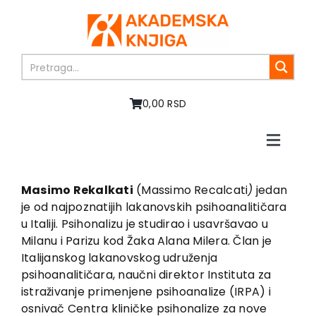
Skip
to
content
0,00 RSD
Toggle
Naviga
Početna
O nama
Masimo Rekalkati
(Massimo Recalcati
)
jedan
je od najpoznatijih lakanovskih psihoanalitičara
Knjige
u Italiji. Psihonalizu je studirao i usavršavao u
U pripremi
Milanu i Parizu kod Žaka Alana Milera. Član je
Akcija
Italijanskog lakanovskog udruženja
psihoanalitičara, naučni direktor Instituta za
Autori
istraživanje primenjene psihoanalize (IRPA) i
Vesti
osnivač Centra kliničke psihonalize za nove