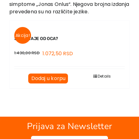
EU PROJEKTI
simptome „Jonas Onlus“. Njegova brojna izdanja
prevedena su na različite jezike.
Kontakt
Akcija!
ŠTA OSTAJE OD OCA?
1.430,00
RSD
1.072,50
RSD
Details
Dodaj u korpu
Prijava za Newsletter