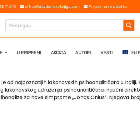
 65 71 610
office@akademskaknjiga.com
Prijava na newsletter
E
U PRIPREMI
AKCIJA
AUTORI
VESTI
EU 
je od najpoznatijih lakanovskih psihoanalitičara u Italiji. 
kog lakanovskog udruženja psihoanalitičara, naučni direkt
sihonalize za nove simptome „Jonas Onlus“. Njegova brojn