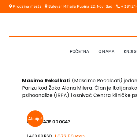
Skip
Prodajna mesta
Bulevar Mihajla Pupina 22, Novi Sad
+ 381 21
to
content
POČETNA
O NAMA
KNJIG
Masimo Rekalkati
(Massimo Recalcati
)
jedan 
Parizu kod Žaka Alana Milera. Član je Italijans
psihoanalize (IRPA) i osnivač Centra kliničke p
Akcija!
ŠTA OSTAJE OD OCA?
1.430,00
RSD
1.072,50
RSD