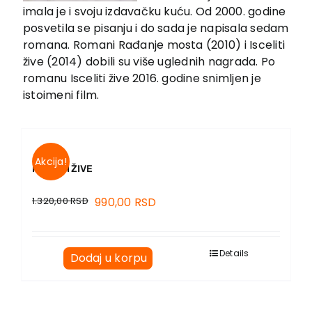
EU PROJEKTI
imala je i svoju izdavačku kuću. Od 2000. godine
Kontakt
posvetila se pisanju i do sada je napisala sedam
romana. Romani Rađanje mosta (2010) i Isceliti
žive (2014) dobili su više uglednih nagrada. Po
romanu Isceliti žive 2016. godine snimljen je
istoimeni film.
Akcija!
ISCELITI ŽIVE
1.320,00
RSD
990,00
RSD
Details
Dodaj u korpu