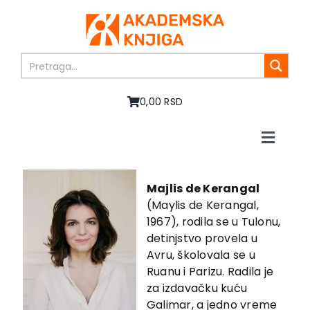
Skip
to
content
0,00 RSD
Toggle
Naviga
Početna
O nama
Majlis de Kerangal
(Maylis de Kerangal,
Knjige
1967), rodila se u Tulonu,
U pripremi
detinjstvo provela u
Akcija
Avru, školovala se u
Ruanu i Parizu. Radila je
Autori
za izdavačku kuću
Vesti
Galimar, a jedno vreme