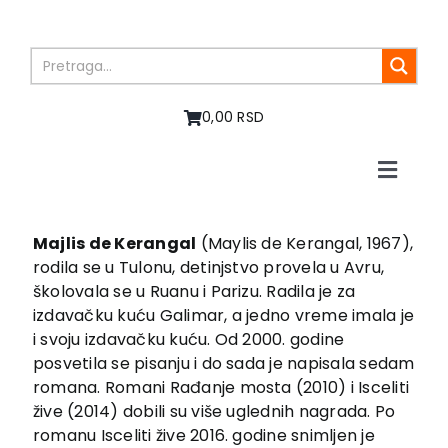
Skip
to
content
0,00 RSD
Toggle
Naviga
Početna
O nama
Majlis de Kerangal
(Maylis de Kerangal, 1967),
rodila se u Tulonu, detinjstvo provela u Avru,
Knjige
školovala se u Ruanu i Parizu. Radila je za
U pripremi
izdavačku kuću Galimar, a jedno vreme imala je
Akcija
i svoju izdavačku kuću. Od 2000. godine
posvetila se pisanju i do sada je napisala sedam
Autori
romana. Romani Rađanje mosta (2010) i Isceliti
Vesti
žive (2014) dobili su više uglednih nagrada. Po
EU PROJEKTI
romanu Isceliti žive 2016. godine snimljen je