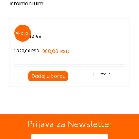
Kontakt
istoimeni film.
Akcija!
ISCELITI ŽIVE
1.320,00
RSD
990,00
RSD
Details
Dodaj u korpu
Prijava za Newsletter