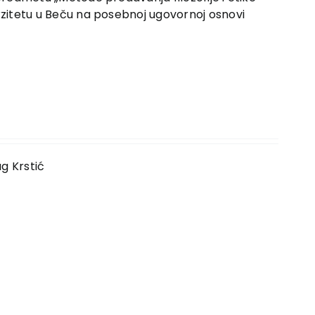
verzitetu u Beču na posebnoj ugovornoj osnovi
ag Krstić