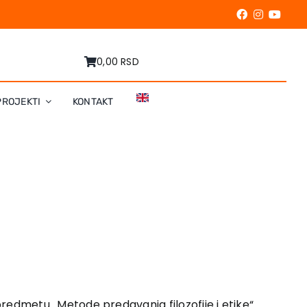
0,00 RSD
PROJEKTI
KONTAKT
na predmetu „Metode predavanja filozofije i etike“