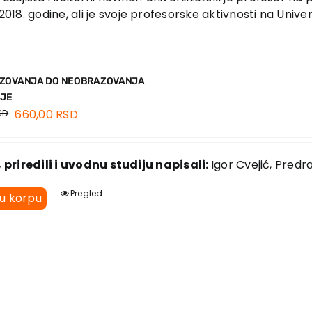
 2018. godine, ali je svoje profesorske aktivnosti na Uni
ZOVANJA DO NEOBRAZOVANJA
IJE
SD
660,00
RSD
, priredili i uvodnu studiju napisali:
Igor Cvejić, Predr
Pregled
 u korpu