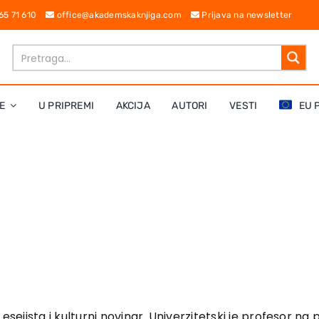
 65 71 610
office@akademskaknjiga.com
Prijava na newsletter
E
U PRIPREMI
AKCIJA
AUTORI
VESTI
EU 
of, esejista i kulturni novinar. Univerzitetski je profesor 