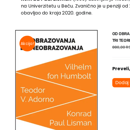
na Univerzitetu u Beču. Zvanično je u penziji od
obavljao do kraja 2020. godine.
OD OBRA
TRI TEOR
Akcija!
880,00
R
Preveli
Dodaj