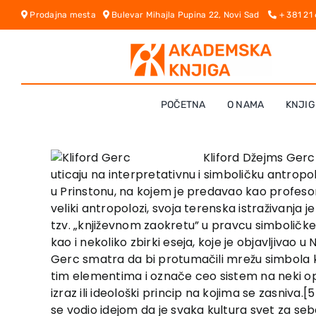
Skip
Prodajna mesta
Bulevar Mihajla Pupina 22, Novi Sad
+ 381 21
to
content
POČETNA
O NAMA
KNJIG
Kliford Džejms Gerc
uticaju na interpretativnu i simboličku antrop
u Prinstonu, na kojem je predavao kao profesor
veliki antropolozi, svoja terenska istraživanja 
tzv. „književnom zaokretu” u pravcu simboličke i
kao i nekoliko zbirki eseja, koje je objavljiva
Gerc smatra da bi protumačili mrežu simbola k
tim elementima i označe ceo sistem na neki op
izraz ili ideološki princip na kojima se zasniva
se vodio idejom da je svaka kultura svet za sebe