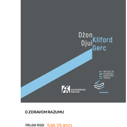
O ZDRAVOM RAZUMU
715,00
RSD
536,25
RSD