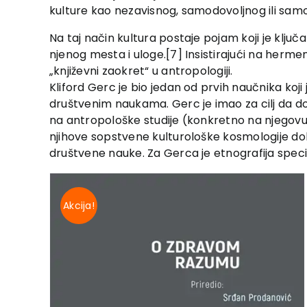
kulture kao nezavisnog, samodovoljnog ili samod
Na taj način kultura postaje pojam koji je klj
njenog mesta i uloge.[7] Insistirajući na her
„književni zaokret“ u antropologiji.
Kliford Gerc je bio jedan od prvih naučnika koji 
društvenim naukama. Gerc je imao za cilj da d
na antropološke studije (konkretno na njegovu
njihove sopstvene kulturološke kosmologije dok p
društvene nauke. Za Gerca je etnografija speci
Akcija!