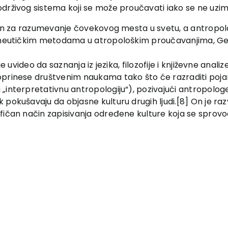
rživog sistema koji se može proučavati iako se ne uzimaj
učan za razumevanje čovekovog mesta u svetu, a antropol
meneutičkim metodama u atropološkim proučavanjima, Ger
je uvideo da saznanja iz jezika, filozofije i književne ana
oprinese društvenim naukama tako što će razraditi pojam
 „interpretativnu antropologiju“), pozivajući antropol
okušavaju da objasne kulturu drugih ljudi.[8] On je razvio 
fičan način zapisivanja određene kulture koja se sprovo