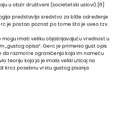
u u obzir društveni (societetski uslovi).[6]
ogija predstavlja sredstvo za bliže određenje
c je postao poznat po tome što je uveo tzv.
lize mogu imati veliku objašnjavajuću vrednost u
 „gustog opisa“. Gerc je primenio gust opis
oge da razmotre ograničenja koja im nameću
teoriju koja ja je imala veliki uticaj na
di kroz posebnu vrstu gustog pisanja.