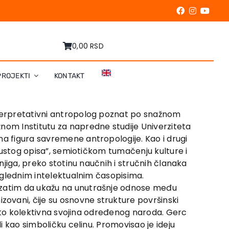
0,00 RSD
PROJEKTI
KONTAKT
interpretativni antropolog poznat po snažnom
žnom Institutu za napredne studije Univerziteta
na figura savremene antropologije. Kao i drugi
„gustog opisa”, semiotičkom tumačenju kulture i
knjiga, preko stotinu naučnih i stručnih članaka
 uglednim intelektualnim časopisima.
, zatim da ukažu na unutrašnje odnose među
ovani, čije su osnovne strukture površinski
je to kolektivna svojina određenog naroda. Gerc
i kao simboličku celinu. Promovisao je ideju