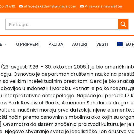
 65 71 610
office@akademskaknjiga.com
Prijava na newsletter
E
U PRIPREMI
AKCIJA
AUTORI
VESTI
EU 
 (23. avgust 1926. – 30. oktobar 2006.) je bio američki 
ologiju. Osnovao je departman društenih nauka na presti
 sa velikim intelektualnim prestižom. Gerc je bio značaj
je obavljao u Indoneziji i Maroku. Poznat je po konceptu 
 interpretativne antropologije. Napisao je i priredio 17 
o u New York Review of Books, American Scholar i u drugim
ulture, naučnici moraju prvo da izoluju njene elemente
šti način prema osnovnim simbolima oko kojih su organiz
.[5] On smatra da sistem značenja proizvodi kulturu, jer 
. Njegovo shvatanje sveta je idealističko i on društvo vid