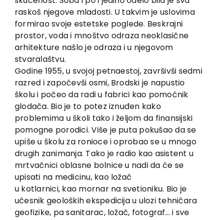
skučenost. Soba i po i jedino odelo bila je sva
Kontakt
raskoš njegove mladosti. U takvim je uslovima
formirao svoje estetske poglede. Beskrajni
prostor, voda i mnoštvo odraza neoklasične
arhitekture našlo je odraza i u njegovom
stvaralaštvu.
Godine 1955, u svojoj petnaestoj, završivši sedmi
razred i započevši osmi, Brodski je napustio
školu i počeo da radi u fabrici kao pomoćnik
glodača. Bio je to potez iznuđen kako
problemima u školi tako i željom da finansijski
pomogne porodici. Više je puta pokušao da se
upiše u školu za ronioce i oprobao se u mnogo
drugih zanimanja. Tako je radio kao asistent u
mrtvačnici oblasne bolnice u nadi da će se
upisati na medicinu, kao ložač
u kotlarnici, kao mornar na svetioniku. Bio je
učesnik geoloških ekspedicija u ulozi tehničara
geofizike, pa sanitarac, ložač, fotograf… i sve