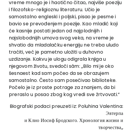
vreme mnogo je i haotično čitao, najviše poeziju
i filozofsko-religioznu literaturu. Učio je
samostalno engleski i poljski, pisao je pesme i
bavio se prevođenjem poezije. Кao mladić koji
će kasnije postati jedan od najplodnijih i
najslobodnijih umova svog veka, na vreme je
shvatio da mladalačku energiju ne treba uludo
traćiti, već je pametno uložiti u duhovno
uzdizanje. Кakvu je ulogu odigrala knjiga u
njegovom životu, svedoči sâm: „Bilo mi je oko
šesnaest kad sam počeo da se obrazujem
samostalno. Često sam posećivao biblioteke.
Počelo je iz proste potrage za znanjem, da bi
preraslo u posao zbog kog vredi sve žrtvovati.”
Biografski podaci preuzeti iz: Poluhina Valentina:
Эвтерпа
и Клио Иосиф Бродского. Хронология жизни и
творчества,,