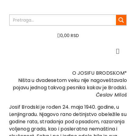
Skip
to
content
0,00 RSD
Toggle
Naviga
Početna
O nama
O JOSIFU BRODSКOM*
Ništa u dvadesetom veku nije nagoveštavalo
Knjige
pojavu jednog takvog pesnika kakav je Brodski.
U pripremi
Česlav Miloš
Akcija
Josif Brodski je rođen 24. maja 1940. godine, u
Autori
Lenjingradu. Njagovo rano detinjstvo obeležile su
Vesti
godine rata, stradanja pod opsadom, razaranja
voljenog grada, kao i posleratna nemaština i
EU PROJEKTI