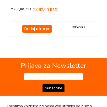
2.750,00
RSD
2.062,50
RSD
Details
Dodaj u korpu
Prijava za Newsletter
Subscribe
Koristimo kolačiće na našoj veb stranici da bismo