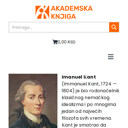
Skip
to
content
0,00 RSD
Toggle
Naviga
Početna
O nama
Imanuel Кant
(Immanuel Kant, 1724 —
Knjige
1804) je bio rodonačelnik
U pripremi
klasičnog nemačkog
Akcija
idealizma i po mnogima
jedan od najvećih
Autori
filozofa svih vremena.
Vesti
Кant je smatrao da