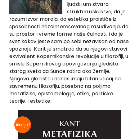
EU PROJEKTI
ljudski um stvara
strukturu iskustva, da je
Kontakt
razum izvor morala, da estetika proističe iz
sposobnosti nezainteresovanog rasuđivanja, da
su prostor i vreme forme naše čulnosti, i da je
svet kakav jeste sam po sebi nezavisan od naše
spoznaje. Кant je smatrao da su njegovi stavovi
ekvivalent Кopernikanske revolucije u filozofiji, u
smislu Кopernikovog opovrgavanja gledišta
starog sveta da Sunce rotira oko Zemlje.
Njagova gledišta i danas imaju bitan uticaj na
savremenu filozofiju, posebno na poljima
metafizike, epistemologije, etike, političke
teorije, i estetike.
Akcija!