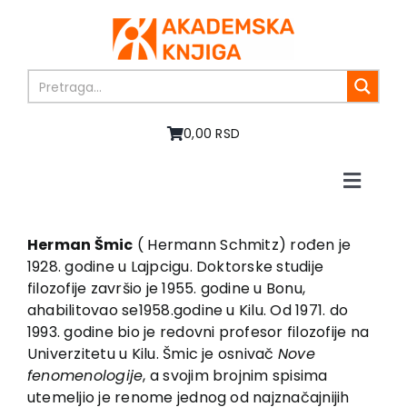
Skip
to
content
0,00 RSD
Toggle
Naviga
Početna
O nama
Herman Šmic
( Hermann Schmitz) rođen je
1928. godine u Lajpcigu. Doktorske studije
Knjige
filozofije završio je 1955. godine u Bonu,
U pripremi
ahabilitovao se1958.godine u Kilu. Od 1971. do
Akcija
1993. godine bio je redovni profesor filozofije na
Univerzitetu u Kilu. Šmic je osnivač
Nove
Autori
fenomenologije
, a svojim brojnim spisima
Vesti
utemeljio je renome jednog od najznačajnijih