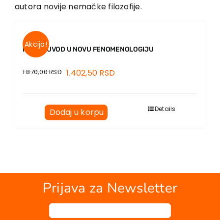
EU PROJEKTI
autora novije nemačke filozofije.
Kontakt
Akcija!
KRATKI UVOD U NOVU FENOMENOLOGIJU
1.870,00
RSD
1.402,50
RSD
Details
Dodaj u korpu
Prijava za Newsletter