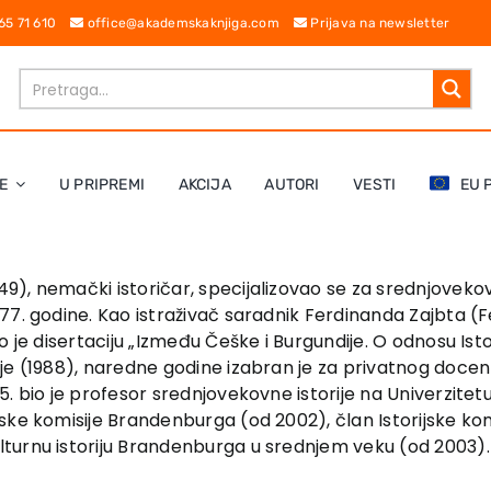
 65 71 610
office@akademskaknjiga.com
Prijava na newsletter
E
U PRIPREMI
AKCIJA
AUTORI
VESTI
EU 
, nemački istoričar, specijalizovao se za srednjovekovnu 
77. godine. Kao istraživač saradnik Ferdinanda Zajbta (
o je disertaciju „Između Češke i Burgundije. O odnosu Is
je (1988), naredne godine izabran je za privatnog docent
. bio je profesor srednjovekovne istorije na Univerzitetu
ke komisije Brandenburga (od 2002), član Istorijske komi
turnu istoriju Brandenburga u srednjem veku (od 2003).