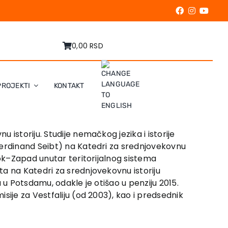
0,00 RSD
PROJEKTI
KONTAKT
istoriju. Studije nemačkog jezika i istorije
Ferdinand Seibt) na Katedri za srednjovekovnu
tok–Zapad unutar teritorijalnog sistema
a na Katedri za srednjovekovnu istoriju
 u Potsdamu, odakle je otišao u penziju 2015.
sije za Vestfaliju (od 2003), kao i predsednik