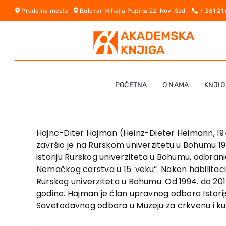
Skip
Prodajna mesta
Bulevar Mihajla Pupina 22, Novi Sad
+ 381 21
to
content
POČETNA
O NAMA
KNJIG
Hajnc-Diter Hajman (Heinz-Dieter Heimann, 1949)
završio je na Rurskom univerzitetu u Bohumu 19
istoriju Rurskog univerziteta u Bohumu, odbrani
Nemačkog carstva u 15. veku”. Nakon habilitaci
Rurskog univerziteta u Bohumu. Od 1994. do 2015
godine. Hajman je član upravnog odbora Istorijs
Savetodavnog odbora u Muzeju za crkvenu i kul