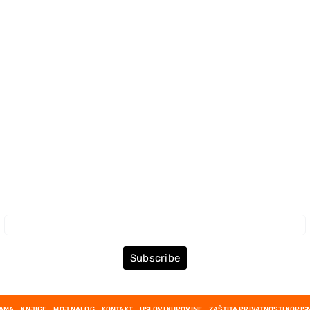
Prijava za Newsletter
Subscribe
NAMA
KNJIGE
MOJ NALOG
KONTAKT
USLOVI KUPOVINE
ZAŠTITA PRIVATNOSTI KORIS