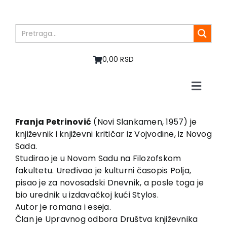
Skip
to
content
0,00 RSD
Toggle
Naviga
Početna
O nama
Franja Petrinović
(Novi Slankamen, 1957) je
književnik i književni kritičar iz Vojvodine, iz Novog
Knjige
Sada.
U pripremi
Studirao je u Novom Sadu na Filozofskom
Akcija
fakultetu. Uređivao je kulturni časopis Polja,
pisao je za novosadski Dnevnik, a posle toga je
Autori
bio urednik u izdavačkoj kući Stylos.
Vesti
Autor je romana i eseja.
EU PROJEKTI
Član je Upravnog odbora Društva književnika