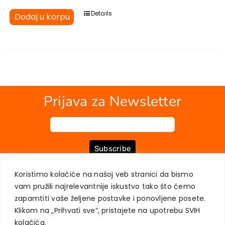
Details
Dodaj u korpu
Prijava za Newsletter
Subscribe
Koristimo kolačiće na našoj veb stranici da bismo
vam pružili najrelevantnije iskustvo tako što ćemo
O NAMA
KNJIGE
MOJ NALOG
KONTAKT
USLOVI KUPOVINE
zapamtiti vaše željene postavke i ponovljene posete.
ZAŠTITA PRIVATNOSTI KORISNIKA
Klikom na „Prihvati sve“, pristajete na upotrebu SVIH
kolačića.