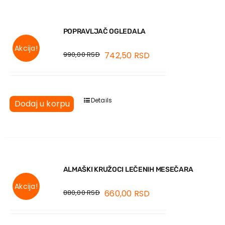
POPRAVLJAČ OGLEDALA
Akcija!
990,00
RSD
742,50
RSD
Details
Dodaj u korpu
ALMAŠKI KRUŽOCI LEČENIH MESEČARA
Akcija!
880,00
RSD
660,00
RSD