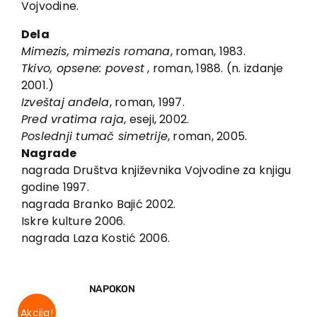
Vojvodine.
Kontakt
Dela
Mimezis, mimezis romana
, roman, 1983.
Tkivo, opsene: povest
, roman, 1988. (n. izdanje
2001.)
Izveštaj anđela
, roman, 1997.
Pred vratima raja
, eseji, 2002.
Poslednji tumač simetrije
, roman, 2005.
Nagrade
nagrada Društva književnika Vojvodine za knjigu
godine 1997.
nagrada Branko Bajić 2002.
Iskre kulture 2006.
nagrada Laza Kostić 2006.
NAPOKON
Akcija!