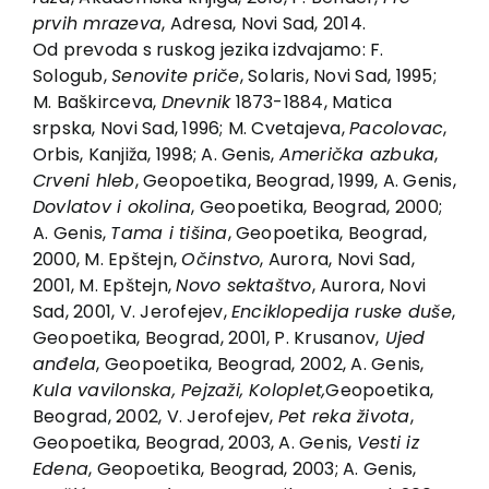
prvih mrazeva
, Adresa, Novi Sad, 2014.
Od prevoda s ruskog jezika izdvajamo: F.
Sologub,
Senovite priče
, Solaris, Novi Sad, 1995;
M. Baškirceva,
Dnevnik
1873-1884, Matica
srpska, Novi Sad, 1996; M. Cvetajeva,
Pacolovac
,
Orbis, Kanjiža, 1998; A. Genis,
Američka azbuka
,
Crveni hleb
, Geopoetika, Beograd, 1999, A. Genis,
Dovlatov i okolina
, Geopoetika, Beograd, 2000;
A. Genis,
Tama i tišina
, Geopoetika, Beograd,
2000, M. Epštejn,
Očinstvo
, Aurora, Novi Sad,
2001, M. Epštejn,
Novo sektaštvo
, Aurora, Novi
Sad, 2001, V. Jerofejev,
Enciklopedija ruske duše
,
Geopoetika, Beograd, 2001, P. Krusanov,
Ujed
anđela
, Geopoetika, Beograd, 2002, A. Genis,
Kula vavilonska, Pejzaži, Koloplet,
Geopoetika,
Beograd, 2002, V. Jerofejev,
Pet reka života
,
Geopoetika, Beograd, 2003, A. Genis,
Vesti iz
Edena
, Geopoetika, Beograd, 2003; A. Genis,