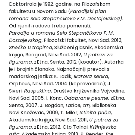
EU PROJEKTI
Doktorirala je 1992. godine, na Filozofskom
fakultetu u Novom Sadu (
Parodijski plan
Kontakt
romana Selo Stepančikovo F.M. Dostojevskog
).
Od njenih radova treba pomenuti:
Parodija u romanu Selo Stepančikovo F. M.
Dostojevskog
, Filozofski fakultet, Novi Sad, 2013,
Sneško u tropima
, Službeni glasnik, Akademska
knjiga, Beograd, Novi Sad, 2012,
U potrazi za
figurama
, zEtna, Senta, 2012 (koautor). Autorka
je i brojnih članaka. Najznačajniji prevodi s
mađarskog jezika: K. Ladik,
Ikarova senka
,
Orpheus, Novi Sad, 2004 (koprevodilac); J.
Siveri,
Raspuklina
, Društvo književnika Vojvodine,
Novi Sad, 2005, I. Konc,
Odabrane pesme
, zEtna,
Senta, 2007, J. Bogdan,
Latice, trn,
Biblioteka
Novi Kneževac, 2009, T. Miler,
Istinita priča
,
Akademska knjiga, Novi Sad, 2011,
U potrazi za
figurama
, zEtna, 2012, Oto Tolnai,
Kišinjevska
ruža
, Akademska knjiga, 2013, P. Bender,
Pre