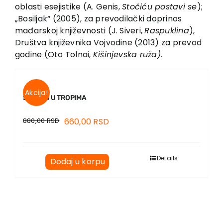
oblasti esejistike (A. Genis,
Stočiću postavi se
);
„Bosiljak“ (2005), za prevodilački doprinos
mađarskoj književnosti (J. Siveri,
Raspuklina
),
Društva književnika Vojvodine (2013) za prevod
godine (Oto Tolnai,
Kišinjevska ruža).
Akcija!
SNEŠKO U TROPIMA
880,00
RSD
660,00
RSD
Details
Dodaj u korpu