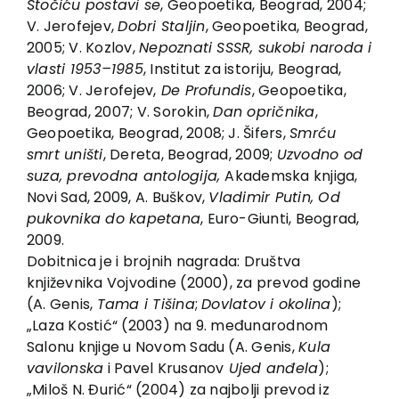
Stočiću postavi se
, Geopoetika, Beograd, 2004;
V. Jerofejev,
Dobri Staljin
, Geopoetika, Beograd,
2005; V. Kozlov,
Nepoznati SSSR, sukobi naroda i
vlasti 1953–1985
, Institut za istoriju, Beograd,
2006; V. Jerofejev,
De Profundis
, Geopoetika,
Beograd, 2007; V. Sorokin,
Dan opričnika
,
Geopoetika, Beograd, 2008; J. Šifers,
Smrću
smrt uništi
, Dereta, Beograd, 2009;
Uzvodno od
suza, prevodna antologija,
Akademska knjiga,
Novi Sad, 2009, A. Buškov,
Vladimir Putin, Od
pukovnika do kapetana
, Euro-Giunti, Beograd,
2009.
Dobitnica je i brojnih nagrada: Društva
književnika Vojvodine (2000), za prevod godine
(A. Genis,
Tama i Tišina
;
Dovlatov i okolina
);
„Laza Kostić“ (2003) na 9. međunarodnom
Salonu knjige u Novom Sadu (A. Genis,
Kula
vavilonska
i Pavel Krusanov
Ujed anđela
);
„Miloš N. Đurić“ (2004) za najbolji prevod iz