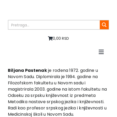
Skip
to
content
0,00 RSD
Toggle
Naviga
Početna
O nama
Biljana Pastenak
je rođena 1972. godine u
Novom Sadu. Diplomirala je 1994. godine na
Knjige
Filozofskom fakultetu u Novom sadu i
U pripremi
magistrirala 2003. godine na istom fakultetu na
Akcija
Odseku za srpsku književnost iz predmeta
Metodika nastave srpskog jezika i književnosti.
Autori
Radi kao profesor srpskog jezika i književnosti u
Vesti
Medicinskoj školi u Novom Sadu.