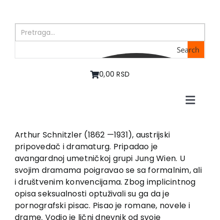
Skip
to
content
Search
0,00 RSD
Toggle
Naviga
Početna
O nama
Arthur Schnitzler (1862 —1931), austrijski
pripovedač i dramaturg. Pripadao je
Knjige
avangardnoj umetničkoj grupi Jung Wien. U
U pripremi
svojim dramama poigravao se sa formalnim, ali
Akcija
i društvenim konvencijama. Zbog implicintnog
opisa seksualnosti optuživali su ga da je
Autori
pornografski pisac. Pisao je romane, novele i
Vesti
drame. Vodio je lični dnevnik od svoje