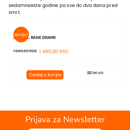
EU PROJEKTI
sedamnaeste godine pa sve do dva dana pred
smrt.
Kontakt
Akcija!
ANATOL. RANE DRAME
1.980,00
RSD
1.485,00
RSD
Details
Dodaj u korpu
Prijava za Newsletter