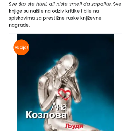
EU PROJEKTI
Sve što ste hteli, ali niste smeli da zapalite
. Sve
knjige su naišle na odziv kritike i bile na
Kontakt
spiskovima za prestižne ruske književne
nagrade.
Akcija!