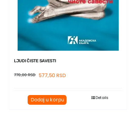
LJUDI ČISTE SAVESTI
770,00
RSD
577,50
RSD
Details
Dodaj u korpu