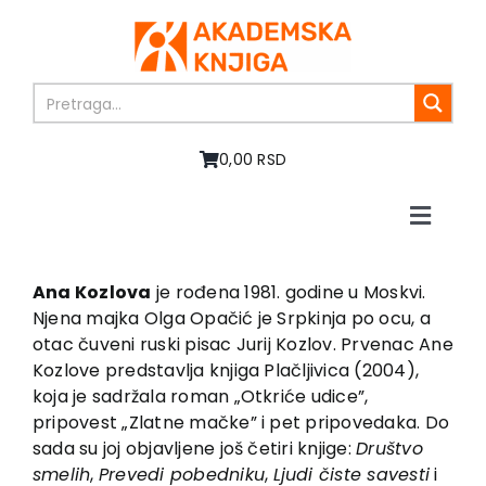
Skip
to
content
0,00 RSD
Toggle
Naviga
Početna
O nama
Ana Kozlova
je rođena 1981. godine u Moskvi.
Njena majka Olga Opačić je Srpkinja po ocu, a
Knjige
otac čuveni ruski pisac Jurij Kozlov. Prvenac Ane
U pripremi
Kozlove predstavlja knjiga Plačljivica (2004),
Akcija
koja je sadržala roman „Otkriće udice”,
pripovest „Zlatne mačke” i pet pripovedaka. Do
Autori
sada su joj objavljene još četiri knjige:
Društvo
Vesti
smelih
,
Prevedi pobedniku
,
Ljudi čiste savesti
i