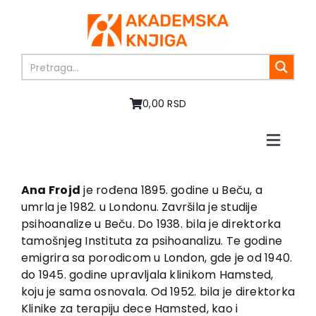
Skip
to
content
0,00 RSD
Toggle
Naviga
Početna
O nama
Ana Frojd
je rođena 1895. godine u Beču, a
umrla je 1982. u Londonu. Završila je studije
Knjige
psihoanalize u Beču. Do 1938. bila je direktorka
U pripremi
tamošnjeg Instituta za psihoanalizu. Te godine
Akcija
emigrira sa porodicom u London, gde je od 1940.
do 1945. godine upravljala klinikom Hamsted,
Autori
koju je sama osnovala. Od 1952. bila je direktorka
Vesti
Klinike za terapiju dece Hamsted, kao i