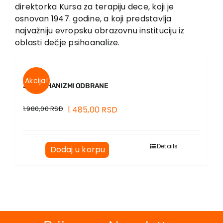
EU PROJEKTI
direktorka Kursa za terapiju dece, koji je
osnovan 1947. godine, a koji predstavlja
Kontakt
najvažniju evropsku obrazovnu instituciju iz
oblasti dečje psihoanalize.
Akcija!
JA I MEHANIZMI ODBRANE
1.980,00
RSD
1.485,00
RSD
Details
Dodaj u korpu