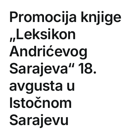
EU PROJEKTI
Promocija knjige
Kontakt
„Leksikon
Andrićevog
Sarajeva“ 18.
avgusta u
Istočnom
Sarajevu