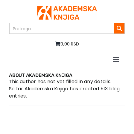
Skip
to
content
0,00 RSD
Toggle
Naviga
Početna
ABOUT
AKADEMSKA KNJIGA
O nama
This author has not yet filled in any details.
So far Akademska Knjiga has created 513 blog
Knjige
entries.
U pripremi
Akcija
Autori
Vesti