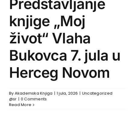
Predstavljanje
knjige „Moj
život“ Vlaha
Bukovca 7. jula u
Herceg Novom
By
Akademska Knjiga
|
1 jula, 2026
|
Uncategorized
@sr
|
0 Comments
Read More