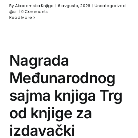
By
Akademska Knjiga
|
6 avgusta, 2026
|
Uncategorized
@sr
|
0 Comments
Read More
Nagrada
Međunarodnog
sajma knjiga Trg
od knjige za
izdavački