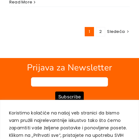
Read More
1
2
Sledeća
Prijava za Newsletter
Subscribe
Koristimo kolačiće na našoj veb stranici da bismo
vam pružili najrelevantnije iskustvo tako što ćemo
O NAMA
KNJIGE
MOJ NALOG
KONTAKT
USLOVI KUPOVINE
zapamtiti vaše željene postavke i ponovljene posete.
ZAŠTITA PRIVATNOSTI KORISNIKA
Klikom na „Prihvati sve“, pristajete na upotrebu SVIH