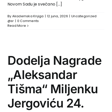
Novom Sadu je svečano [...]
By
Akademska Knjiga
|
12 juna, 2026
|
Uncategorized
@sr
|
0 Comments
Read More
Dodelja Nagrade
„Aleksandar
Tišma“ Miljenku
Jergoviću 24.