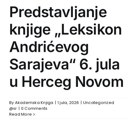
Predstavljanje
knjige „Leksikon
Andrićevog
Sarajeva“ 6. jula
u Herceg Novom
By
Akademska Knjiga
|
1 jula, 2026
|
Uncategorized
@sr
|
0 Comments
Read More