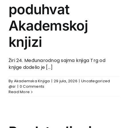
poduhvat
Akademskoj
knjizi
Žiri 24. Međunarodnog sajma knjiga Trg od
knjige dodelio je [...]
By
Akademska Knjiga
|
29 jula, 2026
|
Uncategorized
@sr
|
0 Comments
Read More