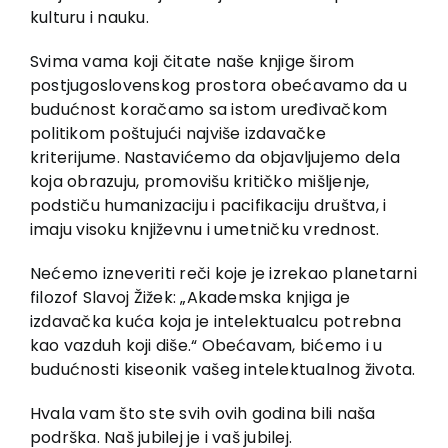
kulturu i nauku.
Svima vama koji čitate naše knjige širom
postjugoslovenskog prostora obećavamo da u
budućnost koračamo sa istom uređivačkom
politikom poštujući najviše izdavačke
kriterijume. Nastavićemo da objavljujemo dela
koja obrazuju, promovišu kritičko mišljenje,
podstiču humanizaciju i pacifikaciju društva, i
imaju visoku književnu i umetničku vrednost.
Nećemo izneveriti reči koje je izrekao planetarni
filozof Slavoj Žižek: „Akademska knjiga je
izdavačka kuća koja je intelektualcu potrebna
kao vazduh koji diše.“ Obećavam, bićemo i u
budućnosti kiseonik vašeg intelektualnog života.
Hvala vam što ste svih ovih godina bili naša
podrška. Naš jubilej je i vaš jubilej.