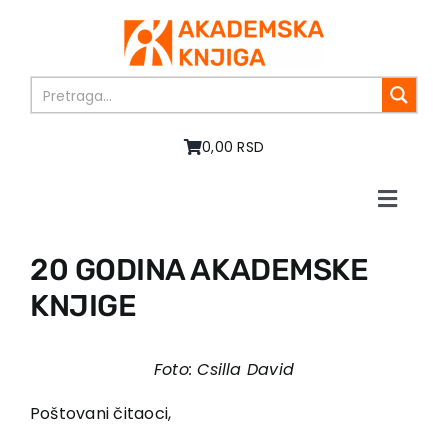
Skip
to
content
0,00 RSD
Toggle
Naviga
Početna
20 GODINA AKADEMSKE
O nama
KNJIGE
Knjige
U pripremi
Akcija
Foto: Csilla David
Autori
Poštovani čitaoci,
Vesti