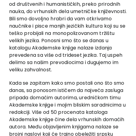
od društvenih i humanističkih, preko prirodnih
nauka, do vrhunskih dela umetničke književnosti.
Bili smo dovoljno hrabri da vam otkrivamo
naučnike i pisce manjih jezičkih kultura koji su se
teško probijali na monopolizovanom tržištu
velikih jezika. Ponosni smo što se danas u
katalogu Akademske knjige nalaze izdanja
prevedena sa više od trideset jezika. Taj uspeh
delimo sa našim prevodiocima i dugujemo im
veliku zahvalnost.
Kada se zapitam kako smo postali ono što smo
danas, sa ponosom ističem da najveća zasluga
pripada domaćim autorima, uredničkom timu
Akademske knjige i mojim bliskim saradnicima u
redakciji. Više od 50 procenata kataloga
Akademske knjige čine dela vrhunskih domaćih
autora. Među objavljenim knjigama nalaze se
brojni naslovi koji će trajno obeležiti srpsku