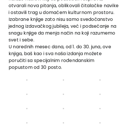
otvarali nova pitanja, oblikovali čitalačke navike
i ostavili trag u domaćem kulturnom prostoru.
Izabrane knjige zato nisu samo svedočanstvo
jednog izdavačkog jubileja, već i podsećanje na
snagu knjige da menja način na koji razumemo
svet i sebe.
U narednih mesec dana, od 1. do 30. juna, ove
knjiga, baš kao i sva naša izdanja možete
poručiti sa specijalnim rođendanskim
popustom od 30 posto.