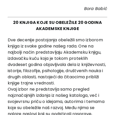
Bora Babić
20 KNJIGA KOJE SU OBELEŽILE 20 GODINA
AKADEMSKE KNJIGE
Dve decenije postojanja obeležili smo izborom
knjiga iz svake godine našeg rada. One na
najbolji način predstavljaju Akademsku knjigu,
izdavačku kuću koja je tokom proteklih
dvadeset godina objavljivala dela iz književnosti,
istorije, filozofije, psihologije, društvenih nauka i
drugih oblasti, nastojeći da čitaocima približi
knjige trajne vrednosti.
Ovaj izbor ne predstavlja samo pregled
najznačajnijih izdanja iz našeg kataloga, već i
svojevrsnu priču o idejama, autorima i temama
koje su obeležile naš razvoj. Među njima se
nalaze naslovi koji su podsticali rasprave,