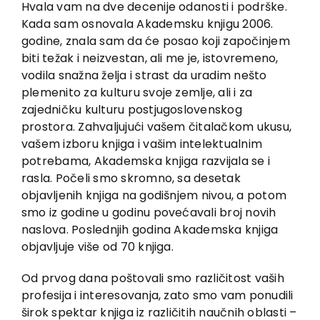
EU PROJEKTI
Hvala vam na dve decenije odanosti i podrške.
Kada sam osnovala Akademsku knjigu 2006.
Kontakt
godine, znala sam da će posao koji započinjem
biti težak i neizvestan, ali me je, istovremeno,
vodila snažna želja i strast da uradim nešto
plemenito za kulturu svoje zemlje, ali i za
zajedničku kulturu postjugoslovenskog
prostora. Zahvaljujući vašem čitalačkom ukusu,
vašem izboru knjiga i vašim intelektualnim
potrebama, Akademska knjiga razvijala se i
rasla. Počeli smo skromno, sa desetak
objavljenih knjiga na godišnjem nivou, a potom
smo iz godine u godinu povećavali broj novih
naslova. Poslednjih godina Akademska knjiga
objavljuje više od 70 knjiga.
Od prvog dana poštovali smo različitost vaših
profesija i interesovanja, zato smo vam ponudili
širok spektar knjiga iz različitih naučnih oblasti –