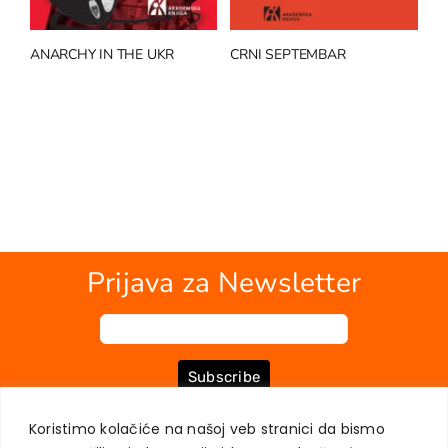
ANARCHY IN THE UKR
CRNI SEPTEMBAR
14
Prijava za Newsletter
Subscribe
Koristimo kolačiće na našoj veb stranici da bismo