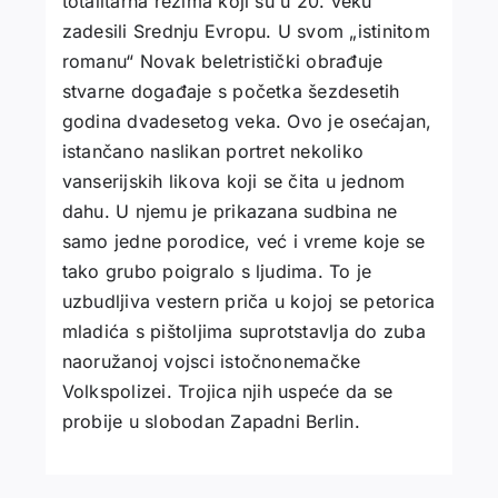
totalitarna režima koji su u 20. veku
zadesili Srednju Evropu. U svom „istinitom
romanu“ Novak beletristički obrađuje
stvarne događaje s početka šezdesetih
godina dvadesetog veka. Ovo je osećajan,
istančano naslikan portret nekoliko
vanserijskih likova koji se čita u jednom
dahu. U njemu je prikazana sudbina ne
samo jedne porodice, već i vreme koje se
tako grubo poigralo s ljudima. To je
uzbudljiva vestern priča u kojoj se petorica
mladića s pištoljima suprotstavlja do zuba
naoružanoj vojsci istočnonemačke
Volkspolizei. Trojica njih uspeće da se
probije u slobodan Zapadni Berlin.