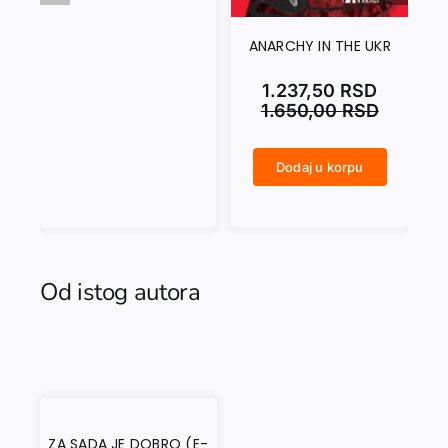
ANARCHY IN THE UKR
1.237,50
RSD
1.650,00
RSD
Dodaj u korpu
ANARCHY IN THE UKR količina
Od istog autora
ZA SADA JE DOBRO (E-