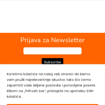
Prijava za Newsletter
Subscribe
Koristimo kolačiće na našoj veb stranici da bismo
vam pružili najrelevantnije iskustvo tako što ćemo
O NAMA
KNJIGE
MOJ NALOG
KONTAKT
USLOVI KUPOVINE
zapamtiti vaše željene postavke i ponovljene posete.
ZAŠTITA PRIVATNOSTI KORISNIKA
Klikom na „Prihvati sve“, pristajete na upotrebu SVIH
kolačića.