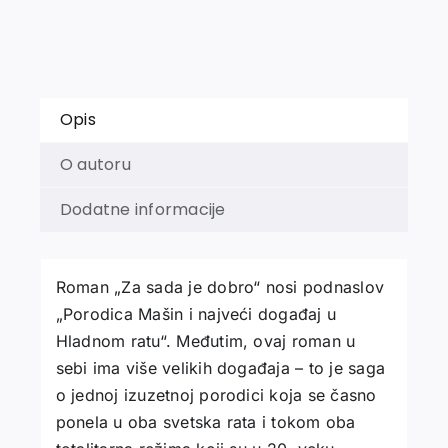
i
najveći
događaj
u
Hladnom
Opis
ratu
količina
O autoru
Dodatne informacije
Roman „Za sada je dobro“ nosi podnaslov
„Porodica Mašin i najveći događaj u
Hladnom ratu“. Međutim, ovaj roman u
sebi ima više velikih događaja – to je saga
o jednoj izuzetnoj porodici koja se časno
ponela u oba svetska rata i tokom oba