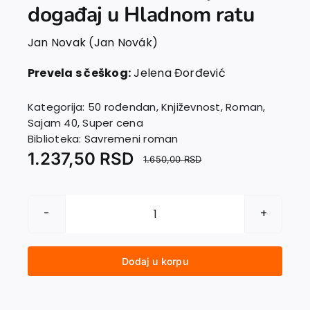
Kontakt
događaj u Hladnom ratu
Jan Novak (Jan Novák)
Prevela s češkog:
Jelena Đorđević
Kategorija:
50 rođendan
,
Književnost
,
Roman
,
Sajam 40
,
Super cena
Biblioteka:
Savremeni roman
1.237,50
RSD
1.650,00
RSD
ZA
SADA
JE
Dodaj u korpu
DOBRO.
Porodica
Mašin