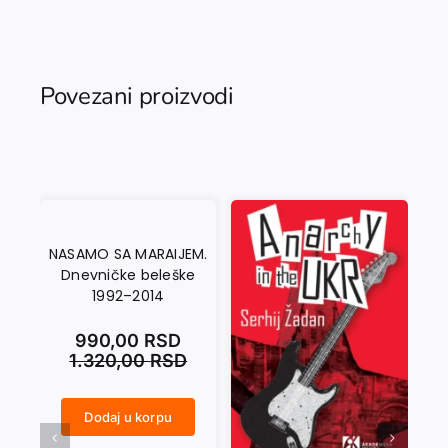
Povezani proizvodi
NASAMO SA MARAIJEM.
Dnevničke beleške
1992–2014
990,00
RSD
1.320,00
RSD
CRNI SEPTEMBAR količina
Dodaj u korpu
NASAMO SA MARAIJEM. Dnevničke beleške 1992–2014 količina