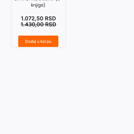
knjiga)
1.072,50
RSD
1.430,00
RSD
Dodaj u korpu
ZA SADA JE DOBRO (E-knjiga) količina