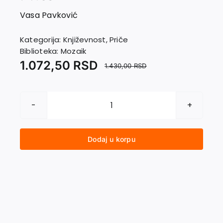
EU PROJEKTI
Vasa Pavković
Kontakt
Kategorija:
Književnost
,
Priče
Biblioteka:
Mozaik
1.072,50
RSD
1.430,00
RSD
TROVAČ
IZ
PROVINCIJE.
Dodaj u korpu
Priče
količina