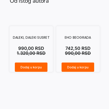
Od istog autora
DALEKI, DALEKI SUSRET
EHO BEOGRADA
990,00
RSD
742,50
RSD
1.320,00
RSD
990,00
RSD
Dodaj u korpu
Dodaj u korpu
DALEKI, DALEKI SUSRET količina
EHO BEOGRADA količina