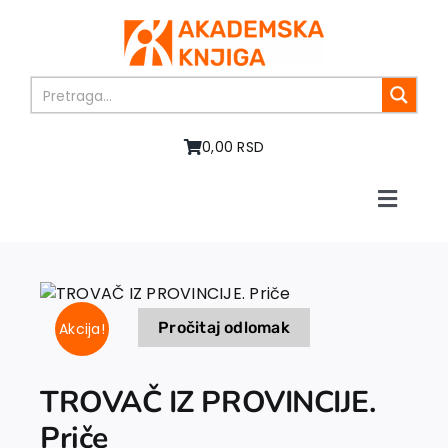
Skip
to
content
0,00 RSD
Toggle
Naviga
Početna
O nama
Knjige
Pročitaj odlomak
Akcija!
U pripremi
Akcija
Autori
TROVAČ IZ PROVINCIJE.
Vesti
Priče