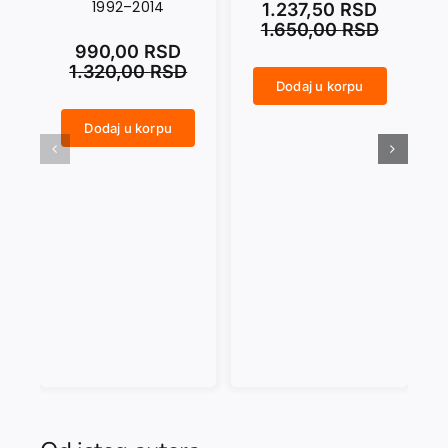
1992–2014
1.237,50
RSD
1.650,00
RSD
990,00
RSD
1.320,00
RSD
Dodaj u korpu
ANARCHY IN THE UKR količina
CRNI SEPTEMBAR količina
Dodaj u korpu
NASAMO SA MARAIJEM. Dnevničke beleške 1992–2014 količina