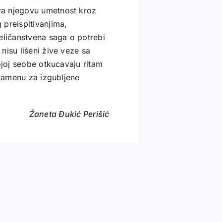
va njegovu umetnost kroz
 preispitivanjima,
ličanstvena saga o potrebi
nisu lišeni žive veze sa
ojoj seobe otkucavaju ritam
 zamenu za izgubljene
Žaneta Đukić Perišić