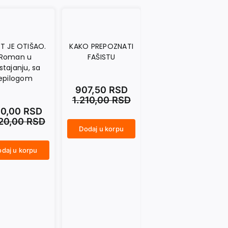
T JE OTIŠAO.
KAKO PREPOZNATI
NASAMO SA
Roman u
FAŠISTU
MARAIJEM.
stajanju, sa
Dnevničke beleške
epilogom
1992–2014
907,50
RSD
1.210,00
RSD
0,00
RSD
990,00
RSD
320,00
RSD
1.320,00
RSD
Dodaj u korpu
KAKO PREPOZNATI FAŠISTU količina
daj u korpu
Dodaj u korpu
NASAMO SA MARAIJEM. Dnevničke beleške 1992–2014 količina