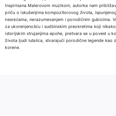
Inspirisana Malerovom muzikom, autorka nam približa
priču o iskušenjima kompozitorovog života, ispunjenog
nesrećama, nerazumevanjem i porodičnim gubicima. Ve
za ukorenjenošću i sudbinskim preokretima koji nikako 
istorijskim strujanjima epohe, pretvara se u povest u k
života ljudi lutalica, stvarajući porodične legende kao
korene.