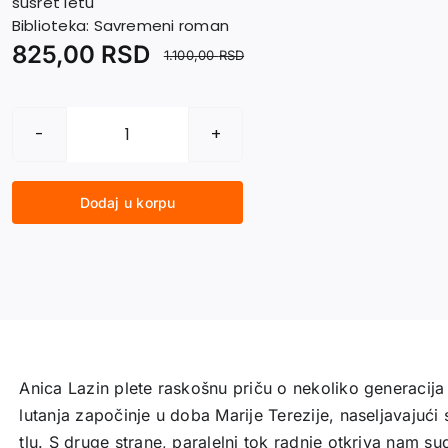
susret letu
Biblioteka:
Savremeni roman
825,00
RSD
1.100,00
RSD
TAOCI
SNOVA
količina
Dodaj u korpu
Anica Lazin plete raskošnu priču o nekoliko generacij
lutanja započinje u doba Marije Terezije, naseljavajuć
tlu. S druge strane, paralelni tok radnje otkriva nam s