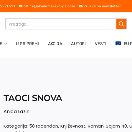
 65 71 610
office@akademskaknjiga.com
Prijava na newsletter
E
U PRIPREMI
AKCIJA
AUTORI
VESTI
EU 
TAOCI SNOVA
Anica Lazin
Kategorija:
50 rođendan
,
Književnost
,
Roman
,
Sajam 40
,