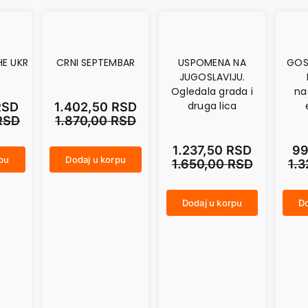
HE UKR
CRNI SEPTEMBAR
USPOMENA NA
GOS
JUGOSLAVIJU.
Ogledala grada i
na
druga lica
RSD
1.402,50
RSD
RSD
1.870,00
RSD
1.237,50
RSD
99
rpu
Dodaj u korpu
1.650,00
RSD
1.
CRNI SEPTEMBAR količina
Dodaj u korpu
Do
USPOMENA NA JUGOSLAVIJU. Ogledala grada i druga lica količina
GOST JE OTIŠAO. Roman u nastajanju, sa epilogom količina