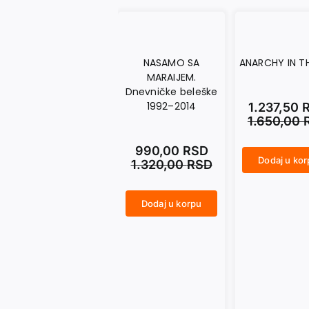
NASAMO SA
ANARCHY IN T
MARAIJEM.
Dnevničke beleške
1992–2014
1.237,50
1.650,00
990,00
RSD
Dodaj u ko
1.320,00
RSD
ANARCHY IN THE UKR količina
Dodaj u korpu
NASAMO SA MARAIJEM. Dnevničke beleške 1992–2014 količina