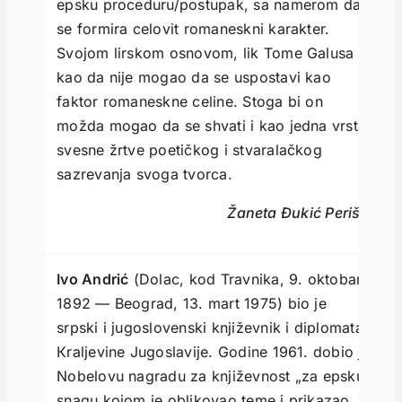
epsku proceduru/postupak, sa namerom da
se formira celovit romaneskni karakter.
Svojom lirskom osnovom, lik Tome Galusa
kao da nije mogao da se uspostavi kao
faktor romaneskne celine. Stoga bi on
možda mogao da se shvati i kao jedna vrsta
svesne žrtve poetičkog i stvaralačkog
sazrevanja svoga tvorca.
Žaneta Đukić Perišić
Ivo Andrić
(Dolac, kod Travnika, 9. oktobar
1892 — Beograd, 13. mart 1975) bio je
srpski i jugoslovenski književnik i diplomata
Кraljevine Jugoslavije. Godine 1961. dobio je
Nobelovu nagradu za književnost „za epsku
snagu kojom je oblikovao teme i prikazao