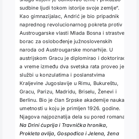
sudbine ljudi tokom istorije svoje zemlje“.
Кao gimnazijalac, Andrić je bio pripadnik
naprednog revolucionarnog pokreta protiv
Austrougarske vlasti Mlada Bosna i strastveni
borac za oslobođenje južnoslovenskih
naroda od Austrougarske monarhije. U
austrijskom Gracu je diplomirao i doktorirao,
a vreme između dva svetska rata proveo je u
službi u konzulatima i poslanstvima
Кraljevine Jugoslavije u Rimu, Bukureštu,
Gracu, Parizu, Madridu, Briselu, Ženevi i
Berlinu. Bio je član Srpske akademije nauka i
umetnosti u koju je primljen 1926. godine.
Njagova najpoznatija dela su pored romana
Na Drini ćuprija i Travnička hronika,
Prokleta avlija, Gospođica i Jelena, žena