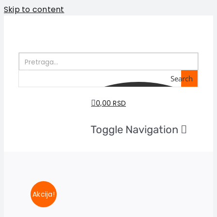
Skip to content
Search
0,00 RSD
Toggle Navigation
Početna
O nama
Knjige
U pripremi
Akcija!
Akcija