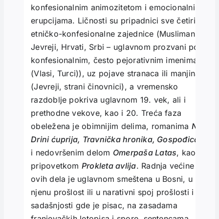
konfesionalnim animozitetom i emocionalnim
erupcijama. Ličnosti su pripadnici sve četiri
etničko-konfesionalne zajednice (Muslimani,
Jevreji, Hrvati, Srbi – uglavnom prozvani po
konfesionalnim, često pejorativnim imenima
(Vlasi, Turci)), uz pojave stranaca ili manjina
(Jevreji, strani činovnici), a vremensko
razdoblje pokriva uglavnom 19. vek, ali i
prethodne vekove, kao i 20. Treća faza
obeležena je obimnijim delima, romanima
Na
Drini ćuprija, Travnička hronika, Gospođica
i nedovršenim delom
Omerpaša Latas
, kao i
pripovetkom
Prokleta avlija
. Radnja većine
ovih dela je uglavnom smeštena u Bosni, u
njenu prošlost ili u narativni spoj prošlosti i
sadašnjosti gde je pisac, na zasadama
franjevačkih letopisa i spore, sentencama