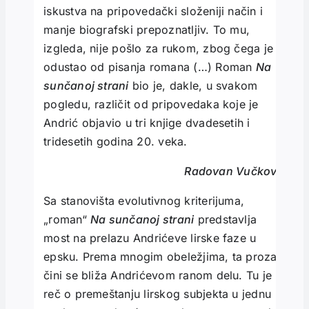
iskustva na pripovedački složeniji način i
manje biografski prepoznatljiv. To mu,
izgleda, nije pošlo za rukom, zbog čega je i
odustao od pisanja romana (…) Roman
Na
sunčanoj strani
bio je, dakle, u svakom
pogledu, različit od pripovedaka koje je
Andrić objavio u tri knjige dvadesetih i
tridesetih godina 20. veka.
Radovan Vučković
Sa stanovišta evolutivnog kriterijuma,
„roman“
Na sunčanoj strani
predstavlja
most na prelazu Andrićeve lirske faze u
epsku. Prema mnogim obeležjima, ta proza
čini se bliža Andrićevom ranom delu. Tu je
reč o premeštanju lirskog subjekta u jednu