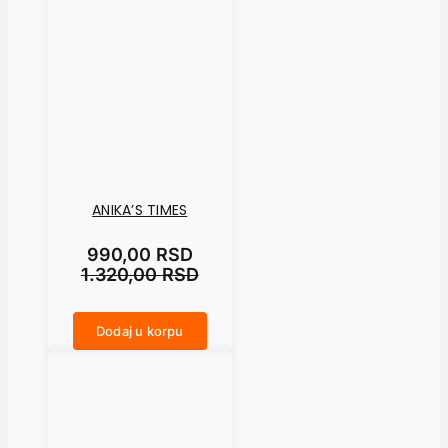
ANIKA’S TIMES
990,00
RSD
1.320,00
RSD
Dodaj u korpu
ANIKA'S TIMES količina