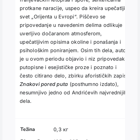
protkane naracije, uspeo da kreira upečatljiv
svet „Orijenta u Evropi“. Piščevo se
pripovedanje u navedenim delima odlikuje
uverljivo dočaranom atmosferom,
upečatljivim opisima okoline i ponašanja i
psihološkim poniranjem. Osim tih dela, autor
je u ovom periodu objavio i niz pripovedaka,
putopisne i esejističke proze i poznato i
često citirano delo, zbirku aforističkih zapisa
Znakovi pored puta
(posthumno izdato),
nesumnjivo jedno od Andrićevih najvrednijih
dela.
Težina
0,3 кг