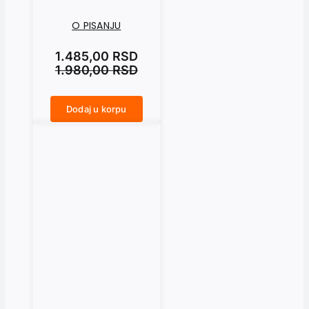
O PISANJU
1.485,00
RSD
1.980,00
RSD
Dodaj u korpu
O PISANJU količina