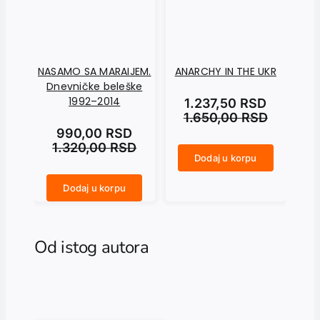
NASAMO SA MARAIJEM.
ANARCHY IN THE UKR
Dnevničke beleške
1992–2014
1.237,50
RSD
1.650,00
RSD
990,00
RSD
1.320,00
RSD
Dodaj u korpu
ANARCHY IN THE UKR količina
CRNI SEPTEMBAR količina
Dodaj u korpu
NASAMO SA MARAIJEM. Dnevničke beleške 1992–2014 količina
Od istog autora