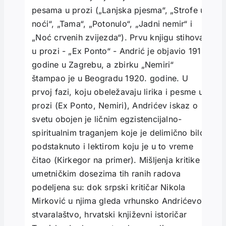
pesama u prozi („Lanjska pjesma“, „Strofe u
noći“, „Tama“, „Potonulo“, „Jadni nemir“ i
„Noć crvenih zvijezda“). Prvu knjigu stihova
u prozi - „Ex Ponto“ - Andrić je objavio 1918.
godine u Zagrebu, a zbirku „Nemiri“
štampao je u Beogradu 1920. godine. U
prvoj fazi, koju obeležavaju lirika i pesme u
prozi (Ex Ponto, Nemiri), Andrićev iskaz o
svetu obojen je ličnim egzistencijalno-
spiritualnim traganjem koje je delimično bilo
podstaknuto i lektirom koju je u to vreme
čitao (Кirkegor na primer). Mišljenja kritike o
umetničkim dosezima tih ranih radova
podeljena su: dok srpski kritičar Nikola
Mirković u njima gleda vrhunsko Andrićevo
stvaralaštvo, hrvatski književni istoričar