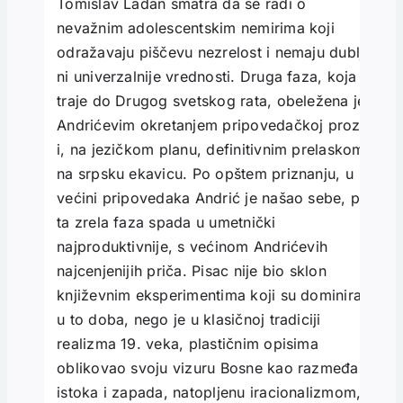
Tomislav Ladan smatra da se radi o
nevažnim adolescentskim nemirima koji
odražavaju piščevu nezrelost i nemaju dublje
ni univerzalnije vrednosti. Druga faza, koja
traje do Drugog svetskog rata, obeležena je
Andrićevim okretanjem pripovedačkoj prozi
i, na jezičkom planu, definitivnim prelaskom
na srpsku ekavicu. Po opštem priznanju, u
većini pripovedaka Andrić je našao sebe, pa
ta zrela faza spada u umetnički
najproduktivnije, s većinom Andrićevih
najcenjenijih priča. Pisac nije bio sklon
književnim eksperimentima koji su dominirali
u to doba, nego je u klasičnoj tradiciji
realizma 19. veka, plastičnim opisima
oblikovao svoju vizuru Bosne kao razmeđa
istoka i zapada, natopljenu iracionalizmom,