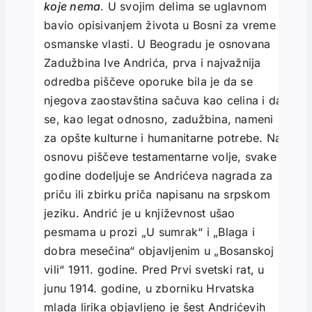
koje nema
. U svojim delima se uglavnom
bavio opisivanjem života u Bosni za vreme
osmanske vlasti. U Beogradu je osnovana
Zadužbina Ive Andrića, prva i najvažnija
odredba piščeve oporuke bila je da se
njegova zaostavština sačuva kao celina i da
se, kao legat odnosno, zadužbina, nameni
za opšte kulturne i humanitarne potrebe. Na
osnovu piščeve testamentarne volje, svake
godine dodeljuje se Andrićeva nagrada za
priču ili zbirku priča napisanu na srpskom
jeziku. Andrić je u književnost ušao
pesmama u prozi „U sumrak“ i „Blaga i
dobra mesečina“ objavljenim u „Bosanskoj
vili“ 1911. godine. Pred Prvi svetski rat, u
junu 1914. godine, u zborniku Hrvatska
mlada lirika objavljeno je šest Andrićevih