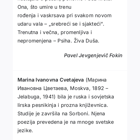
Ona, što umire u trenu
rođenja i vaskrsava pri svakom novom
udaru vala – „srebreći se i sjakteći“.
Trenutna i večna, promenlјiva i
nepromenjena – Psiha. Živa Duša.
Pavel Jevgenjevič Fokin
Marina Ivanovna Cvetajeva
(Марина
Ивановна Цветаева, Moskva, 1892 –
Jelabuga, 1941) bila je ruska i sovjetska
lirska pesnikinja i prozna književnica.
Studije je završila na Sorboni. Njena
poezija prevedena je na mnoge svetske
jezike.