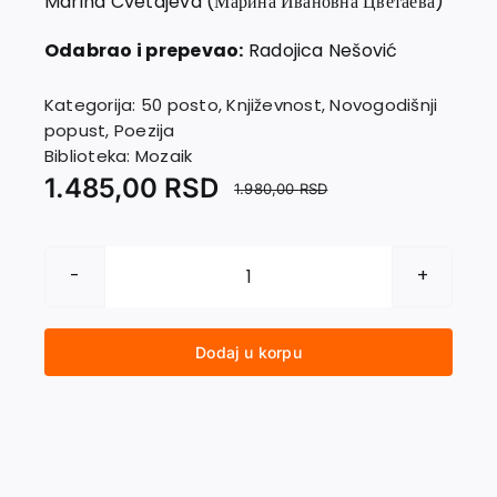
Marina Cvetajeva (Марина Ивановна Цветаева)
Kontakt
Odabrao i prepevao:
Radojica Nešović
Kategorija:
50 posto
,
Književnost
,
Novogodišnji
popust
,
Poezija
Biblioteka:
Mozaik
1.485,00
RSD
1.980,00
RSD
MORSKA
SAM
PENA
Dodaj u korpu
IZBOR
IZ
POEZIJE
količina