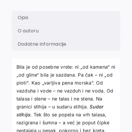
Opis
O autoru
Dodatne informacije
Bila je od posebne vrste: ni „od kamena“ ni
„od gline“ bila je sazdana. Pa čak – ni „od
ploti“. Kao „varlјiva pena morska“. Od
vazduha i vode – ne vazduh i ne voda. Od
talasa i stene – ne talas i ne stena. Na
granici stihija – u sudaru stihija.
Sudar
stihija
. Tek što se popela na vrh talasa,
razigrana i šumna – a već je poput čipke
nestajala u pesak, pokorno i bez kreta.