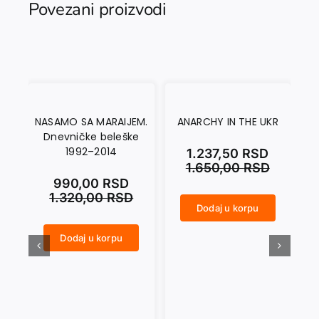
Povezani proizvodi
NASAMO SA MARAIJEM.
ANARCHY IN THE UKR
Dnevničke beleške
1992–2014
1.237,50
RSD
1.650,00
RSD
990,00
RSD
1.320,00
RSD
Dodaj u korpu
ANARCHY IN THE UKR količina
CRNI SEPTEMBAR količina
Dodaj u korpu
NASAMO SA MARAIJEM. Dnevničke beleške 1992–2014 količina