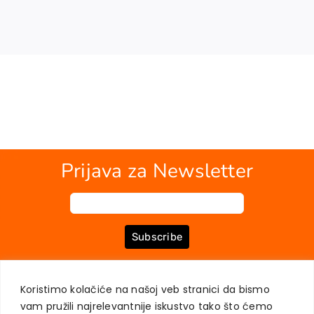
Prijava za Newsletter
Subscribe
Koristimo kolačiće na našoj veb stranici da bismo
O NAMA
KNJIGE
MOJ NALOG
KONTAKT
USLOVI KUPOVINE
vam pružili najrelevantnije iskustvo tako što ćemo
ZAŠTITA PRIVATNOSTI KORISNIKA