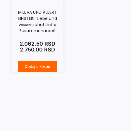
MILEVA UND ALBERT
EINSTEIN. Liebe und
wissenschaftliche
Zusammenarbeit
2.062,50
RSD
2.750,00
RSD
Dodaj u korpu
MILEVA UND ALBERT EINSTEIN. Liebe und wissenschaftliche Zusammenarbeit količina