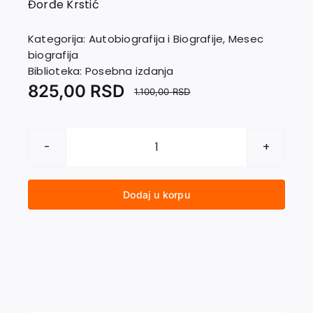
Đorđe Krstić
EU PROJEKTI
Kontakt
Kategorija:
Autobiografija i Biografije
,
Mesec
biografija
Biblioteka:
Posebna izdanja
825,00
RSD
1.100,00
RSD
MILEVA
I
ALBERT
Dodaj u korpu
AJNŠTAJN
količina