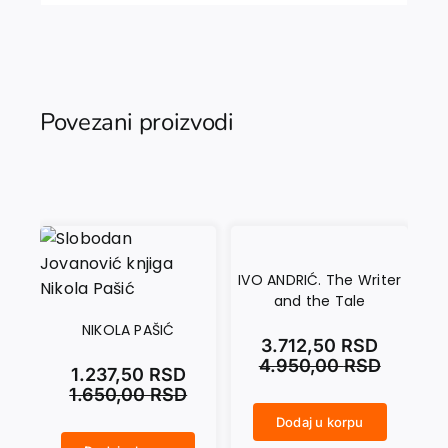
Povezani proizvodi
IVO ANDRIĆ. The Writer
KOM
and the Tale
NIKOLA PAŠIĆ
3.712,50
RSD
4.950,00
RSD
1.237,50
RSD
1.650,00
RSD
Dodaj u korpu
IVO ANDRIĆ. The Writer and the Tale količina