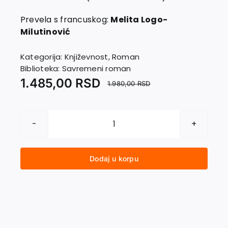
EU PROJEKTI
Kontakt
Prevela s francuskog:
Melita Logo-
Milutinović
Kategorija:
Književnost
,
Roman
Biblioteka:
Savremeni roman
1.485,00
RSD
1.980,00
RSD
MEDITERANKE
količina
Dodaj u korpu