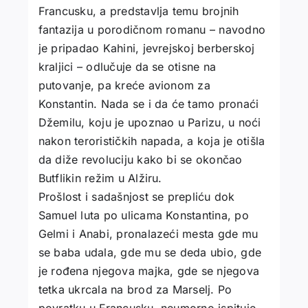
Francusku, a predstavlja temu brojnih
fantazija u porodičnom romanu – navodno
je pripadao Kahini, jevrejskoj berberskoj
kraljici – odlučuje da se otisne na
putovanje, pa kreće avionom za
Konstantin. Nada se i da će tamo pronaći
Džemilu, koju je upoznao u Parizu, u noći
nakon terorističkih napada, a koja je otišla
da diže revoluciju kako bi se okončao
Butflikin režim u Alžiru.
Prošlost i sadašnjost se prepliću dok
Samuel luta po ulicama Konstantina, po
Gelmi i Anabi, pronalazeći mesta gde mu
se baba udala, gde mu se deda ubio, gde
je rođena njegova majka, gde se njegova
tetka ukrcala na brod za Marselj. Po