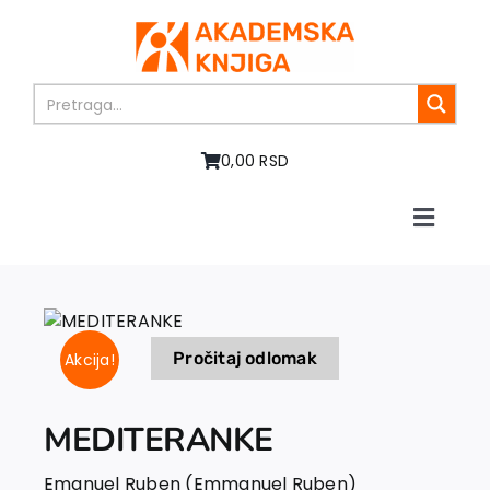
Skip
to
content
0,00 RSD
Toggle
Naviga
Početna
O nama
Knjige
Pročitaj odlomak
Akcija!
U pripremi
Akcija
Autori
MEDITERANKE
Vesti
Emanuel Ruben (Emmanuel Ruben)