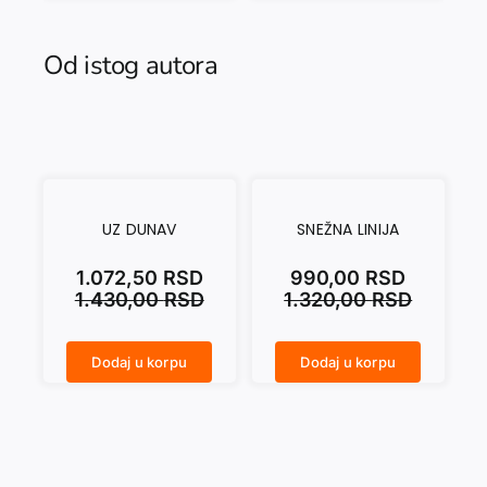
Od istog autora
UZ DUNAV
SNEŽNA LINIJA
1.072,50
RSD
990,00
RSD
1.430,00
RSD
1.320,00
RSD
Dodaj u korpu
Dodaj u korpu
UZ DUNAV količina
SNEŽNA LINIJA količina