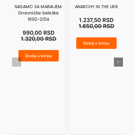
NASAMO SA MARAIJEM.
ANARCHY IN THE UKR
Dnevničke beleške
1992–2014
1.237,50
RSD
1.650,00
RSD
990,00
RSD
1.320,00
RSD
Dodaj u korpu
ANARCHY IN THE UKR količina
CRNI SEPTEMBAR količina
Dodaj u korpu
NASAMO SA MARAIJEM. Dnevničke beleške 1992–2014 količina