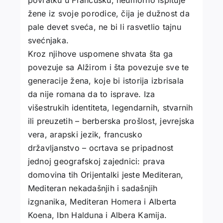
povratku u Francusku, neumorno ispituje
žene iz svoje porodice, čija je dužnost da
pale devet sveća, ne bi li rasvetlio tajnu
svećnjaka.
Kroz njihove uspomene shvata šta ga
povezuje sa Alžirom i šta povezuje sve te
generacije žena, koje bi istorija izbrisala
da nije romana da to isprave. Iza
višestrukih identiteta, legendarnih, stvarnih
ili preuzetih – berberska prošlost, jevrejska
vera, arapski jezik, francusko
državljanstvo – ocrtava se pripadnost
jednoj geografskoj zajednici: prava
domovina tih Orijentalki jeste Mediteran,
Mediteran nekadašnjih i sadašnjih
izgnanika, Mediteran Homera i Alberta
Koena, Ibn Halduna i Albera Kamija.