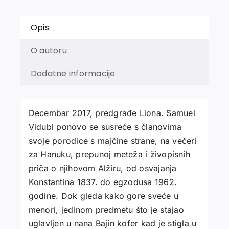
Opis
O autoru
Dodatne informacije
Decembar 2017, predgrađe Liona. Samuel
Vidubl ponovo se susreće s članovima
svoje porodice s majčine strane, na večeri
za Hanuku, prepunoj meteža i živopisnih
priča o njihovom Alžiru, od osvajanja
Konstantina 1837. do egzodusa 1962.
godine. Dok gleda kako gore sveće u
menori, jedinom predmetu što je stajao
uglavljen u nana Bajin kofer kad je stigla u