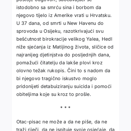
istodobno sa smrću sina i borbom da
njegovo tijelo iz Amerike vrati u Hrvatsku.
U 37 dana, od smrti u New Havenu do
sprovoda u Osijeku, razotkrivajući svu
bešćutnost birokracije velikog Yalea, Hedl
niže sjećanja iz Matijinog života, sličice od
najranijeg djetinjstva do posljednjih dana,
pomažući čitatelju da lakše plovi kroz
olovno težak rukopis. Čini to s nadom da
bi njegovo tragično iskustvo moglo
pridonijeti detabuiziranju suicida i pomoći
obiteljima koje su kroz to prošle.
* * *
Otac-pisac ne može a da ne piše, da ne
traži riječi, da ne ispituje svoje osjećaje, da