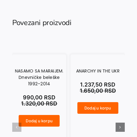
Povezani proizvodi
NASAMO SA MARAIJEM.
ANARCHY IN THE UKR
Dnevničke beleške
1992–2014
1.237,50
RSD
1.650,00
RSD
990,00
RSD
1.320,00
RSD
Dodaj u korpu
ANARCHY IN THE UKR količina
CRNI SEPTEMBAR količina
Dodaj u korpu
NASAMO SA MARAIJEM. Dnevničke beleške 1992–2014 količina