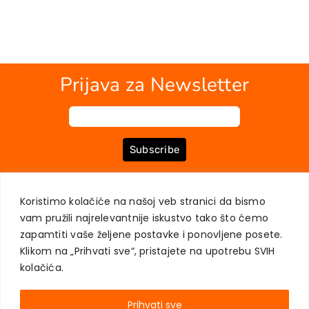
Prijava za Newsletter
Subscribe
Koristimo kolačiće na našoj veb stranici da bismo
O NAMA
KNJIGE
MOJ NALOG
KONTAKT
USLOVI KUPOVINE
vam pružili najrelevantnije iskustvo tako što ćemo
ZAŠTITA PRIVATNOSTI KORISNIKA
zapamtiti vaše željene postavke i ponovljene posete.
Klikom na „Prihvati sve“, pristajete na upotrebu SVIH
kolačića.
Prihvati sve