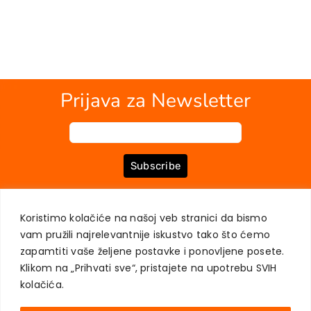
Prijava za Newsletter
Subscribe
Koristimo kolačiće na našoj veb stranici da bismo
O NAMA
KNJIGE
MOJ NALOG
KONTAKT
USLOVI KUPOVINE
vam pružili najrelevantnije iskustvo tako što ćemo
ZAŠTITA PRIVATNOSTI KORISNIKA
zapamtiti vaše željene postavke i ponovljene posete.
Klikom na „Prihvati sve“, pristajete na upotrebu SVIH
kolačića.