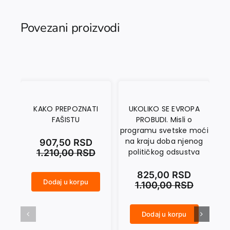
Povezani proizvodi
KAKO PREPOZNATI
UKOLIKO SE EVROPA
FAŠISTU
PROBUDI. Misli o
programu svetske moći
na kraju doba njenog
907,50
RSD
političkog odsustva
1.210,00
RSD
825,00
RSD
Dodaj u korpu
1.100,00
RSD
KAKO PREPOZNATI FAŠISTU količina
MATERIJA. Ta divna iluzija količina
Dodaj u korpu
UKOLIKO SE EVROPA PROBUDI. Misli o programu svetske moći na kraju doba njenog političkog odsustva količina