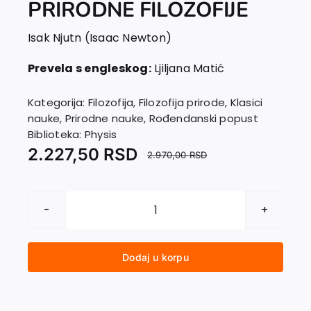
PRIRODNE FILOZOFIJE
EU PROJEKTI
Kontakt
Isak Njutn (Isaac Newton)
Prevela s engleskog:
Ljiljana Matić
Kategorija:
Filozofija
,
Filozofija prirode
,
Klasici
nauke
,
Prirodne nauke
,
Rođendanski popust
Biblioteka:
Physis
2.227,50
RSD
2.970,00
RSD
MATEMATIČKI
PRINCIPI
PRIRODNE
Dodaj u korpu
FILOZOFIJE
količina