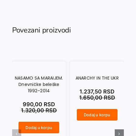
Povezani proizvodi
NASAMO SA MARAIJEM.
ANARCHY IN THE UKR
Dnevničke beleške
1992–2014
1.237,50
RSD
1.650,00
RSD
990,00
RSD
1.320,00
RSD
Dodaj u korpu
ANARCHY IN THE UKR količina
CRNI SEPTEMBAR količina
Dodaj u korpu
NASAMO SA MARAIJEM. Dnevničke beleške 1992–2014 količina