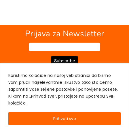
Prijava za Newsletter
Subscribe
Koristimo kolačiće na našoj veb stranici da bismo
vam pružili najrelevantnije iskustvo tako što ćemo
O NAMA
KNJIGE
MOJ NALOG
KONTAKT
USLOVI KUPOVINE
zapamtiti vaše željene postavke i ponovljene posete.
ZAŠTITA PRIVATNOSTI KORISNIKA
Klikom na „Prihvati sve“, pristajete na upotrebu SVIH
kolačića.
Prihvati sve
AKADEMSKA KNJIGA © 2023