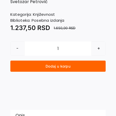
Svetozar Petrović
EU PROJEKTI
Kontakt
Kategorija:
Književnost
Biblioteka:
Posebna izdanja
1.237,50
RSD
1.650,00
RSD
KNJIŽEVNOSTI
STAROG
ORIJENTA
Dodaj u korpu
količina
Opis