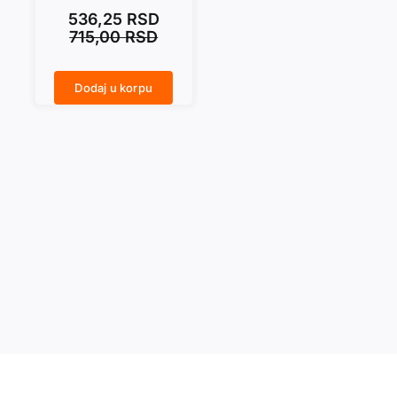
536,25
RSD
715,00
RSD
Dodaj u korpu
LAZA KOSTIĆ količina