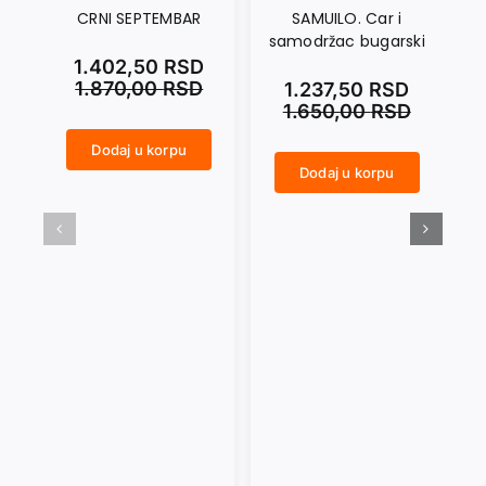
CRNI SEPTEMBAR
SAMUILO. Car i
samodržac bugarski
1.402,50
RSD
1.870,00
RSD
1.237,50
RSD
1.650,00
RSD
Dodaj u korpu
CRNI SEPTEMBAR količina
Dodaj u korpu
SAMUILO. Car i samodržac bugarski količina
NIKOLA PAŠIĆ količina