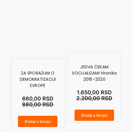
JEDVA ČEKAM
ZA SPORAZUM O
SOCIJALIZAM! Hronika
DEMOKRATIZACIJI
2016–2020
EVROPE
1.650,00
RSD
2.200,00
RSD
660,00
RSD
880,00
RSD
Dodaj u korpu
JEDVA ČEKAM SOCIJALIZAM! Hronika 2016–2020 količina
Dodaj u korpu
ZA SPORAZUM O DEMOKRATIZACIJI EVROPE količina