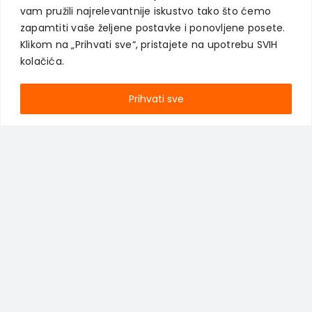
vam pružili najrelevantnije iskustvo tako što ćemo
zapamtiti vaše željene postavke i ponovljene posete.
Klikom na „Prihvati sve“, pristajete na upotrebu SVIH
kolačića.
Prihvati sve
Prijava za Newsletter