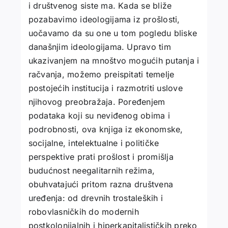
i društvenog siste ma. Kada se bliže
pozabavimo ideologijama iz prošlosti,
uočavamo da su one u tom pogledu bliske
današnjim ideologijama. Upravo tim
ukazivanjem na mnoštvo mogućih putanja i
račvanja, možemo preispitati temelje
postojećih institucija i razmotriti uslove
njihovog preobražaja. Poređenjem
podataka koji su neviđenog obima i
podrobnosti, ova knjiga iz ekonomske,
socijalne, intelektualne i političke
perspektive prati prošlost i promišlja
budućnost neegalitarnih režima,
obuhvatajući pritom razna društvena
uređenja: od drevnih trostaleških i
robovlasničkih do modernih
postkolonijalnih i hiperkapitalističkih preko