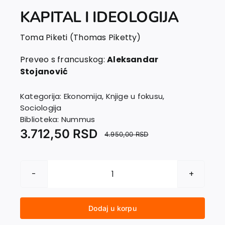
KAPITAL I IDEOLOGIJA
Toma Piketi (Thomas Piketty)
Preveo s francuskog:
Aleksandar
Stojanović
Kategorija:
Ekonomija
,
Knjige u fokusu
,
Sociologija
Biblioteka:
Nummus
3.712,50
RSD
4.950,00
RSD
KAPITAL
I
IDEOLOGIJA
Dodaj u korpu
količina