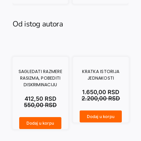
Od istog autora
SAGLEDATI RAZMERE
KRATKA ISTORIJA
RASIZMA, POBEDITI
JEDNAKOSTI
DISKRIMINACIJU
1.650,00
RSD
2.200,00
RSD
412,50
RSD
550,00
RSD
Dodaj u korpu
KRATKA ISTORIJA JEDNAKOSTI količina
Dodaj u korpu
SAGLEDATI RAZMERE RASIZMA, POBEDITI DISKRIMINACIJU količina