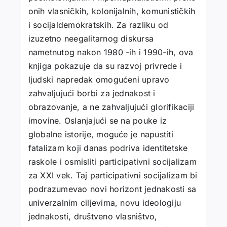
onih vlasničkih, kolonijalnih, komunističkih
i socijaldemokratskih. Za razliku od
izuzetno neegalitarnog diskursa
nametnutog nakon 1980 -ih i 1990-ih, ova
knjiga pokazuje da su razvoj privrede i
ljudski napredak omogućeni upravo
zahvaljujući borbi za jednakost i
obrazovanje, a ne zahvaljujući glorifikaciji
imovine. Oslanjajući se na pouke iz
globalne istorije, moguće je napustiti
fatalizam koji danas podriva identitetske
raskole i osmisliti participativni socijalizam
za XXI vek. Taj participativni socijalizam bi
podrazumevao novi horizont jednakosti sa
univerzalnim ciljevima, novu ideologiju
jednakosti, društveno vlasništvo,