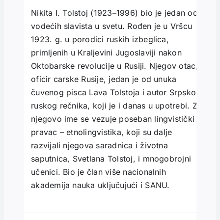
Nikita I. Tolstoj (1923–1996) bio je jedan od
vodećih slavista u svetu. Rođen je u Vršcu
1923. g. u porodici ruskih izbeglica,
primljenih u Kraljevini Jugoslaviji nakon
Oktobarske revolucije u Rusiji. Njegov otac,
oficir carske Rusije, jedan je od unuka
čuvenog pisca Lava Tolstoja i autor Srpsko-
ruskog rečnika, koji je i danas u upotrebi. Za
njegovo ime se vezuje poseban lingvistički
pravac – etnolingvistika, koji su dalje
razvijali njegova saradnica i životna
saputnica, Svetlana Tolstoj, i mnogobrojni
učenici. Bio je član više nacionalnih
akademija nauka uključujući i SANU.