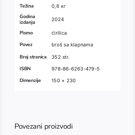
Težina
0,6 кг
Godina
2024
izdanja
Pismo
ćirilica
Povez
broš sa klapnama
Broj stranica
352 str.
ISBN
978-86-6263-479-5
Dimenzije
150 × 230
Povezani proizvodi