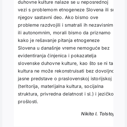
duhovne kulture nalaze se u neposrednoj
vezi s problemom etnogeneze Slovena ili su
njegov sastavni deo. Ako bismo ove
probleme razdvojili i smatrali ih nezavisnim
ili autonomnim, morali bismo da priznamo
kako je rešavanje pitanja etnogeneze
Slovena u današnje vreme nemoguće bez
evidentiranja činjenica i pokazatelja
slovenske duhovne kulture, kao što se ni ta
kultura ne može rekonstruisati bez dovoljno
jasne predstave o praslovenskoj istorijskoj
(teritorija, materijalna kultura, socijalna
struktura, privredna delatnost i sl.) i jezičkoj
prošlosti.
Nikita I. Tolstoj