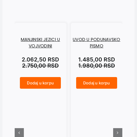
MANJINSKI JEZICI U
UVOD U PODUNAVSKO
PS
VOJVODINI
PISMO
2.062,50
RSD
1.485,00
RSD
2.750,00
RSD
1.980,00
RSD
Nem
Dodaj u korpu
Dodaj u korpu
MANJINSKI JEZICI U VOJVODINI količina
UVOD U PODUNAVSKO PISMO količina