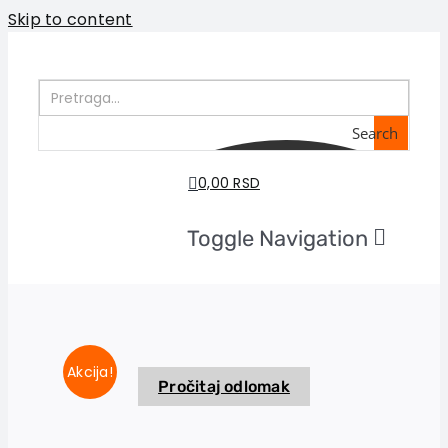
Skip to content
Search
0,00 RSD
Toggle Navigation
Početna
O nama
Knjige
U pripremi
Akcija!
Pročitaj odlomak
Akcija
Autori