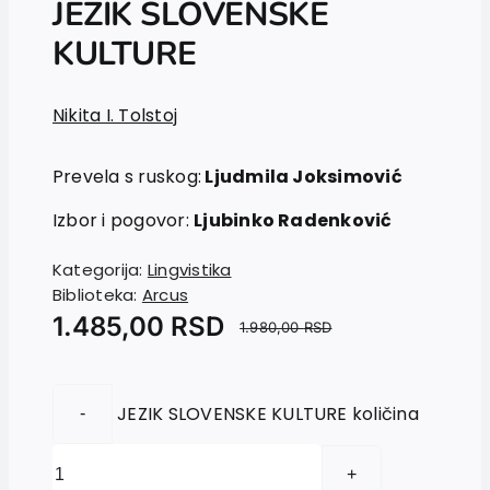
JEZIK SLOVENSKE
Vesti
KULTURE
EU PROJEKTI
Kontakt
Nikita I. Tolstoj
Prevela s ruskog:
Ljudmila Joksimović
Izbor i pogovor:
Ljubinko Radenković
Kategorija:
Lingvistika
Biblioteka:
Arcus
1.485,00
RSD
1.980,00
RSD
JEZIK SLOVENSKE KULTURE količina