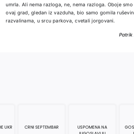
umrla. Ali nema razloga, ne, nema razloga. Oboje smo
ovaj grad, gledan iz vazduha, bio samo gomila ruševi
razvalinama, u srcu parkova, cvetali jorgovani.
Patrik
HE UKR
CRNI SEPTEMBAR
USPOMENA NA
GOS
JUGOSLAVIJU.