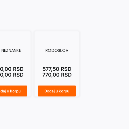
E NEZNANKE
RODOSLOV
0,00
RSD
577,50
RSD
0,00
RSD
770,00
RSD
daj u korpu
Dodaj u korpu
RODOSLOV količina