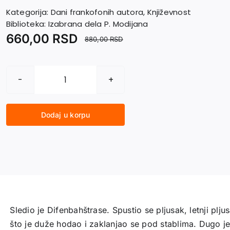
Kategorija:
Dani frankofonih autora
,
Književnost
Biblioteka:
Izabrana dela P. Modijana
660,00
RSD
880,00
RSD
HORIZONT
količina
Dodaj u korpu
Sledio je Difenbahštrase. Spustio se pljusak, letnji plju
što je duže hodao i zaklanjao se pod stablima. Dugo j