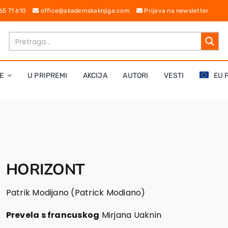
 65 71 610
office@akademskaknjiga.com
Prijava na newsletter
E
U PRIPREMI
AKCIJA
AUTORI
VESTI
EU 
HORIZONT
Patrik Modijano (Patrick Modiano)
Prevela s francuskog
Mirjana Uaknin