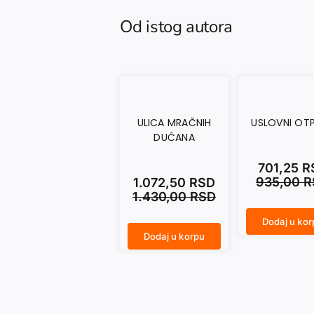
Od istog autora
ULICA MRAČNIH
USLOVNI OT
DUĆANA
701,25
R
935,00
R
1.072,50
RSD
1.430,00
RSD
Dodaj u kor
USLOVNI OTPUST količina
Dodaj u korpu
ULICA MRAČNIH DUĆANA količina