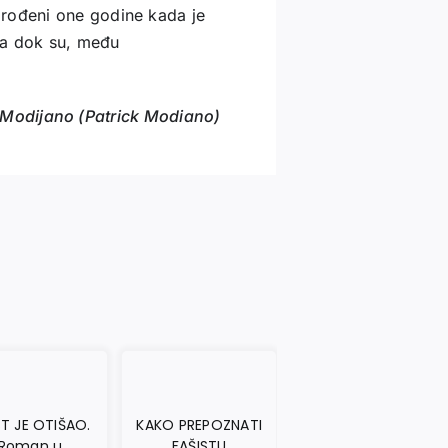
 rođeni one godine kada je
na dok su, među
 Modijano (Patrick Modiano)
T JE OTIŠAO.
KAKO PREPOZNATI
NASAMO SA
Roman u
FAŠISTU
MARAIJEM.