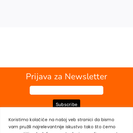
Prijava za Newsletter
Subscribe
Koristimo kolačiće na našoj veb stranici da bismo
vam pružili najrelevantnije iskustvo tako što ćemo
O NAMA
KNJIGE
MOJ NALOG
KONTAKT
USLOVI KUPOVINE