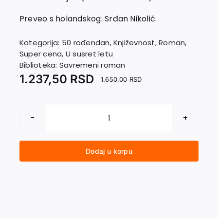
EU PROJEKTI
Kontakt
Preveo s holandskog: Srđan Nikolić.
Kategorija:
50 rođendan
,
Književnost
,
Roman
,
Super cena
,
U susret letu
Biblioteka:
Savremeni roman
1.237,50
RSD
1.650,00
RSD
GLAD
količina
Dodaj u korpu