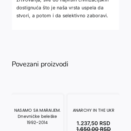
dostignuća što je naša vrsta uspela da
stvori, a potom i da selektivno zaboravi.
Povezani proizvodi
NASAMO SA MARAIJEM.
ANARCHY IN THE UKR
Dnevničke beleške
1992–2014
1.237,50
RSD
1.650,00
RSD