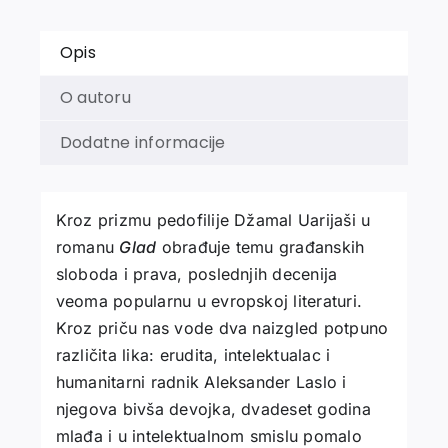
Opis
O autoru
Dodatne informacije
Kroz prizmu pedofilije Džamal Uarijaši u
romanu
Glad
obrađuje temu građanskih
sloboda i prava, poslednjih decenija
veoma popularnu u evropskoj literaturi.
Kroz priču nas vode dva naizgled potpuno
različita lika: erudita, intelektualac i
humanitarni radnik Aleksander Laslo i
njegova bivša devojka, dvadeset godina
mlađa i u intelektualnom smislu pomalo