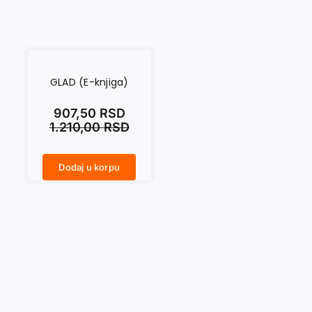
GLAD (E-knjiga)
907,50
RSD
1.210,00
RSD
Dodaj u korpu
GLAD (E-knjiga) količina