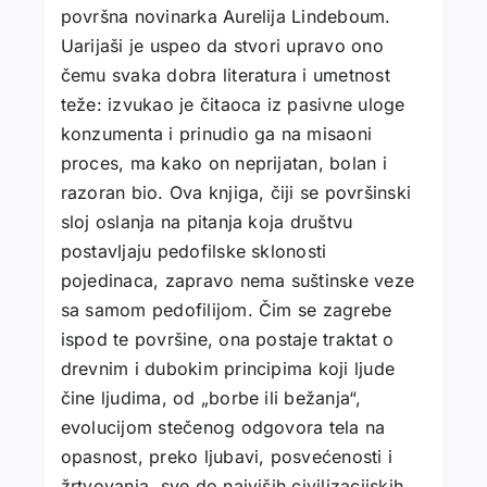
površna novinarka Aurelija Lindeboum.
Uarijaši je uspeo da stvori upravo ono
čemu svaka dobra literatura i umetnost
teže: izvukao je čitaoca iz pasivne uloge
konzumenta i prinudio ga na misaoni
proces, ma kako on neprijatan, bolan i
razoran bio. Ova knjiga, čiji se površinski
sloj oslanja na pitanja koja društvu
postavljaju pedofilske sklonosti
pojedinaca, zapravo nema suštinske veze
sa samom pedofilijom. Čim se zagrebe
ispod te površine, ona postaje traktat o
drevnim i dubokim principima koji ljude
čine ljudima, od „borbe ili bežanja“,
evolucijom stečenog odgovora tela na
opasnost, preko ljubavi, posvećenosti i
žrtvovanja, sve do najviših civilizacijskih