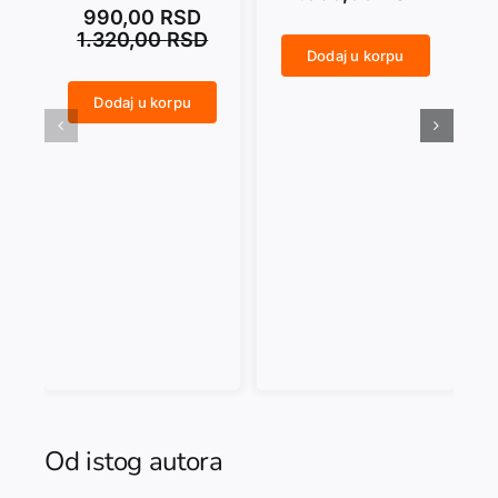
990,00
RSD
1.320,00
RSD
Dodaj u korpu
ANARCHY IN THE UKR količina
CRNI SEPTEMBAR količina
Dodaj u korpu
NASAMO SA MARAIJEM. Dnevničke beleške 1992–2014 količina
Od istog autora