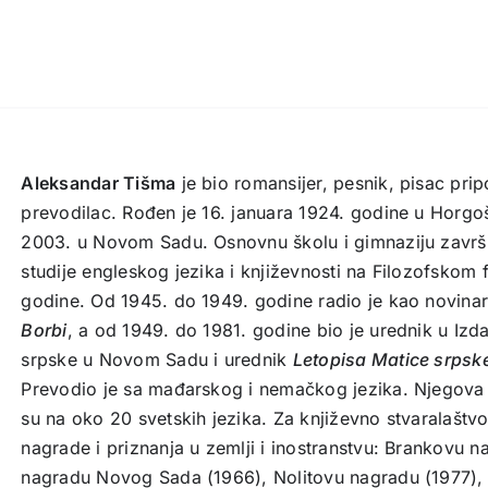
Aleksandar Tišma
je bio romansijer, pesnik, pisac pri
prevodilac. Rođen je 16. januara 1924. godine u Horgo
2003. u Novom Sadu. Osnovnu školu i gimnaziju završ
studije engleskog jezika i književnosti na Filozofskom
godine. Od 1945. do 1949. godine radio je kao novina
Borbi
, a od 1949. do 1981. godine bio je urednik u I
srpske u Novom Sadu i urednik
Letopisa Matice srpsk
Prevodio je sa mađarskog i nemačkog jezika. Njegova
su na oko 20 svetskih jezika. Za književno stvaralašt
nagrade i priznanja u zemlji i inostranstvu: Brankovu 
nagradu Novog Sada (1966), Nolitovu nagradu (1977)