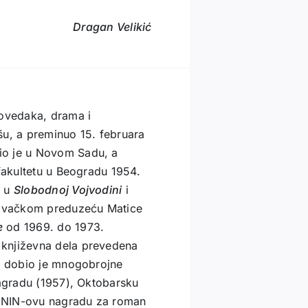
Dragan Velikić
povedaka, drama i
šu, a preminuo 15. februara
io je u Novom Sadu, a
 fakultetu u Beogradu 1954.
r u
Slobodnoj Vojvodini
i
zdavačkom preduzeću Matice
e
od 1969. do 1973.
 književna dela prevedena
vo dobio je mnogobrojne
nagradu (1957), Oktobarsku
, NIN-ovu nagradu za roman