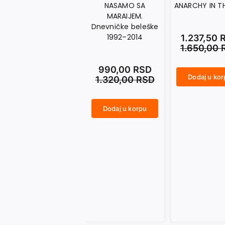
NASAMO SA
ANARCHY IN T
MARAIJEM.
Dnevničke beleške
1992–2014
1.237,50
1.650,00
990,00
RSD
Dodaj u ko
1.320,00
RSD
ANARCHY IN THE UKR količina
Dodaj u korpu
NASAMO SA MARAIJEM. Dnevničke beleške 1992–2014 količina