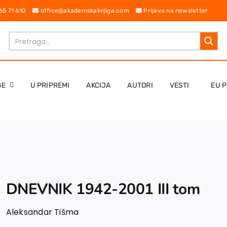
 65 71 610
office@akademskaknjiga.com
Prijava na newsletter
GE
U PRIPREMI
AKCIJA
AUTORI
VESTI
EU 
DNEVNIK 1942-2001 III tom
Aleksandar Tišma