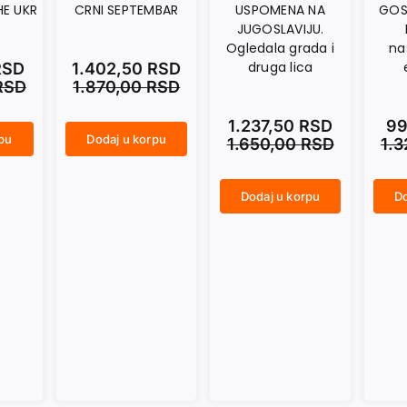
HE UKR
CRNI SEPTEMBAR
USPOMENA NA
GOS
JUGOSLAVIJU.
Ogledala grada i
na
druga lica
RSD
1.402,50
RSD
RSD
1.870,00
RSD
1.237,50
RSD
99
rpu
Dodaj u korpu
1.650,00
RSD
1.
CRNI SEPTEMBAR količina
Dodaj u korpu
Do
USPOMENA NA JUGOSLAVIJU. Ogledala grada i druga lica količina
GOST JE OTIŠAO. Roman u nastajanju, sa epilogom količina