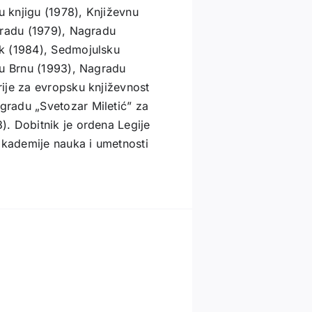
u knjigu (1978), Književnu
gradu (1979), Nagradu
k (1984), Sedmojulsku
 u Brnu (1993), Nagradu
ije za evropsku književnost
radu „Svetozar Miletić” za
. Dobitnik je ordena Legije
akademije nauka i umetnosti