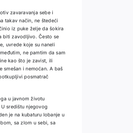
otiv zavaravanja sebe i
a takav način, ne štedeći
 činio iz puke želje da šokira
 biti zavodljivo. Često se
e, uvrede koje su naneli
i, međutim, ne pamtim da sam
e kao što je zavist, ili
dne smešan i nemoćan. A baš
potkupljivi posmatrač
oga u javnom životu
. U središtu njegovog
den je na kubaturu lobanje u
bom, sa zlom u sebi, sa