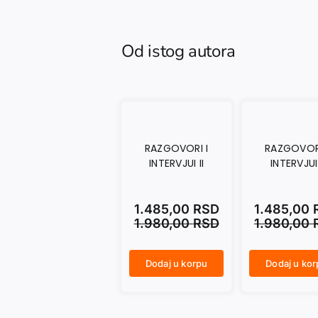
Od istog autora
RAZGOVORI I
RAZGOVORI
INTERVJUI II
INTERVJUI
1.485,00
RSD
1.485,00
1.980,00
RSD
1.980,00
Dodaj u korpu
Dodaj u ko
RAZGOVORI I INTERVJUI II količina
RAZGOVORI I INTERVJUI I količina