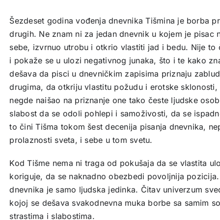
Šezdeset godina vođenja dnevnika Tišmina je borba pr
drugih. Ne znam ni za jedan dnevnik u kojem je pisac n
sebe, izvrnuo utrobu i otkrio vlastiti jad i bedu. Nije to
i pokaže se u ulozi negativnog junaka, što i te kako zna
dešava da pisci u dnevničkim zapisima priznaju zablud
drugima, da otkriju vlastitu požudu i erotske sklonost
negde naišao na priznanje one tako česte ljudske osobin
slabost da se odoli pohlepi i samoživosti, da se ispa
to čini Tišma tokom šest decenija pisanja dnevnika, ne
prolaznosti sveta, i sebe u tom svetu.
Kod Tišme nema ni traga od pokušaja da se vlastita ul
koriguje, da se naknadno obezbedi povoljnija pozicija
dnevnika je samo ljudska jedinka. Čitav univerzum sve
kojoj se dešava svakodnevna muka borbe sa samim so
strastima i slabostima.