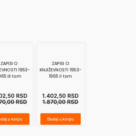
ZAPISI O
ZAPISI O
EVNOSTI 1953-
KNJIŽEVNOSTI 1953-
965 III tom
1965 II tom
402,50
RSD
1.402,50
RSD
870,00
RSD
1.870,00
RSD
daj u korpu
Dodaj u korpu
ZAPISI O KNJIŽEVNOSTI 1953-1965 II tom količina