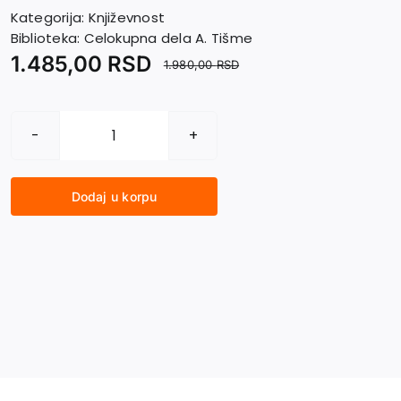
Kategorija:
Književnost
Biblioteka:
Celokupna dela A. Tišme
1.485,00
RSD
1.980,00
RSD
DNEVNIK
1942-
2001
Dodaj u korpu
III
tom
količina