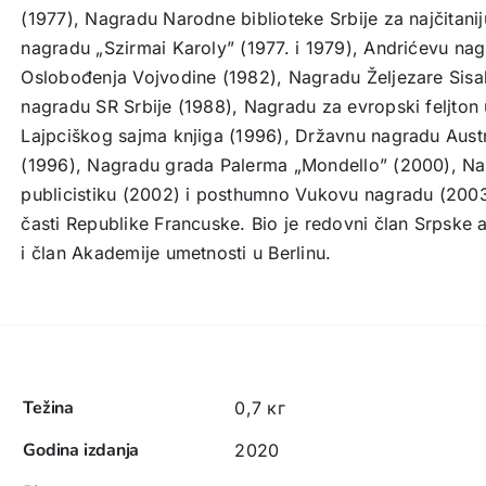
(1977), Nagradu Narodne biblioteke Srbije za najčitanij
nagradu „Szirmai Karoly” (1977. i 1979), Andrićevu na
Oslobođenja Vojvodine (1982), Nagradu Željezare Sisa
nagradu SR Srbije (1988), Nagradu za evropski feljton
Lajpciškog sajma knjiga (1996), Državnu nagradu Austr
(1996), Nagradu grada Palerma „Mondello” (2000), Nag
publicistiku (2002) i posthumno Vukovu nagradu (2003)
časti Republike Francuske. Bio je redovni član Srpske 
i član Akademije umetnosti u Berlinu.
Težina
0,7 кг
Godina izdanja
2020