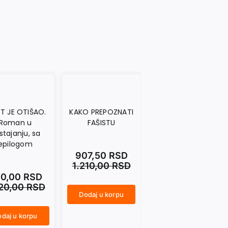
T JE OTIŠAO.
KAKO PREPOZNATI
NASAMO SA
Roman u
FAŠISTU
MARAIJEM.
stajanju, sa
Dnevničke beleške
epilogom
1992–2014
907,50
RSD
1.210,00
RSD
0,00
RSD
990,00
RSD
320,00
RSD
1.320,00
RSD
Dodaj u korpu
KAKO PREPOZNATI FAŠISTU količina
daj u korpu
Dodaj u korpu
NASAMO SA MARAIJEM. Dnevničke beleške 1992–2014 količina