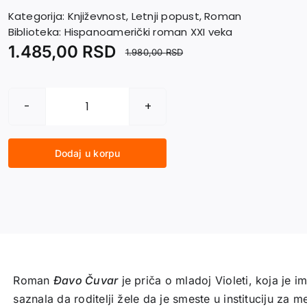
Kategorija:
Književnost
,
Letnji popust
,
Roman
Biblioteka:
Hispanoamerički roman XXI veka
1.485,00
RSD
1.980,00
RSD
ĐAVO
ČUVAR
količina
Dodaj u korpu
Roman
Đavo Čuvar
je priča o mladoj Violeti, koja je i
saznala da roditelji žele da je smeste u instituciju za m