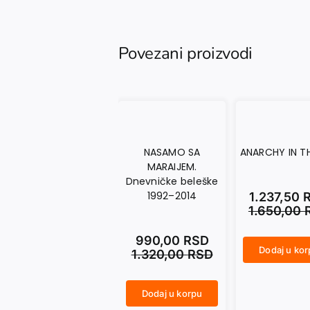
Povezani proizvodi
NASAMO SA
ANARCHY IN T
MARAIJEM.
Dnevničke beleške
1992–2014
1.237,50
1.650,00
990,00
RSD
Dodaj u ko
1.320,00
RSD
ANARCHY IN THE UKR količina
Dodaj u korpu
NASAMO SA MARAIJEM. Dnevničke beleške 1992–2014 količina