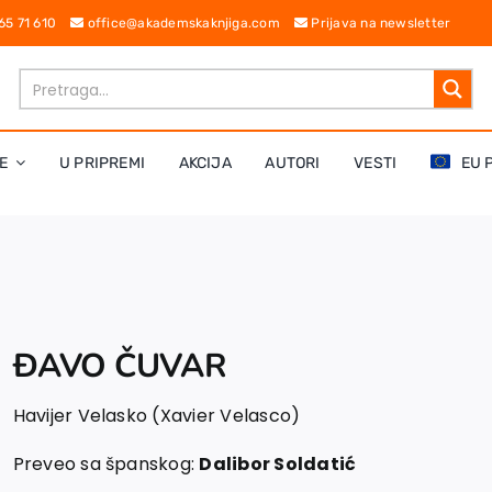
 65 71 610
office@akademskaknjiga.com
Prijava na newsletter
E
U PRIPREMI
AKCIJA
AUTORI
VESTI
EU 
ĐAVO ČUVAR
Havijer Velasko (Xavier Velasco)
Preveo sa španskog:
Dalibor Soldatić