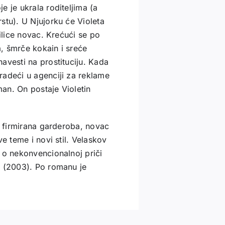
 je ukrala roditeljima (a
stu). U Njujorku će Violeta
milice novac. Krećući se po
, šmrče kokain i sreće
avesti na prostituciju. Kada
radeći u agenciji za reklame
man. On postaje Violetin
, firmirana garderoba, novac
e teme i novi stil. Velaskov
 o nekonvencionalnoj priči
a
(2003). Po romanu je