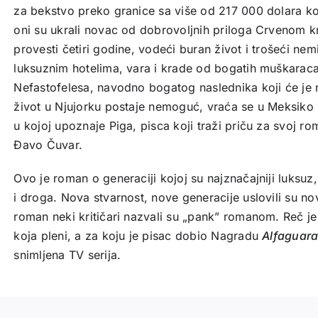
za bekstvo preko granice sa više od 217 000 dolara koje
oni su ukrali novac od dobrovoljnih priloga Crvenom kr
provesti četiri godine, vodeći buran život i trošeći ne
luksuznim hotelima, vara i krade od bogatih muškaraca
Nefastofelesa, navodno bogatog naslednika koji će je n
život u Njujorku postaje nemoguć, vraća se u Meksiko 
u kojoj upoznaje Piga, pisca koji traži priču za svoj ro
Đavo Čuvar.
Ovo je roman o generaciji kojoj su najznačajniji luksuz
i droga. Nova stvarnost, nove generacije uslovili su nov
roman neki kritičari nazvali su „pank” romanom. Reč je
koja pleni, a za koju je pisac dobio Nagradu
Alfaguar
snimljena TV serija.