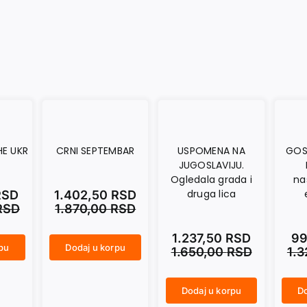
HE UKR
CRNI SEPTEMBAR
USPOMENA NA
GOS
JUGOSLAVIJU.
Ogledala grada i
na
druga lica
RSD
1.402,50
RSD
RSD
1.870,00
RSD
1.237,50
RSD
99
rpu
Dodaj u korpu
1.650,00
RSD
1.
CRNI SEPTEMBAR količina
Dodaj u korpu
Do
USPOMENA NA JUGOSLAVIJU. Ogledala grada i druga lica količina
GOST JE OTIŠAO. Roman u nastajanju, sa epilogom količina