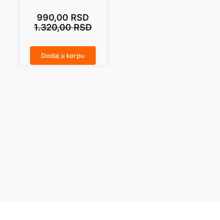
990,00
RSD
1.320,00
RSD
Dodaj u korpu
NEPRIJATELJICA količina