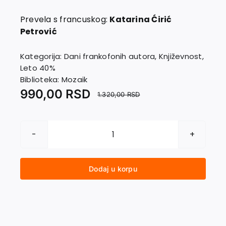
EU PROJEKTI
Kontakt
Prevela s francuskog:
Katarina Ćirić
Petrović
Kategorija:
Dani frankofonih autora
,
Književnost
,
Leto 40%
Biblioteka:
Mozaik
990,00
RSD
1.320,00
RSD
DAVID
GOLDER
količina
Dodaj u korpu