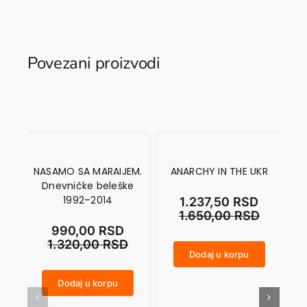
Povezani proizvodi
NASAMO SA MARAIJEM.
ANARCHY IN THE UKR
Dnevničke beleške
1992–2014
1.237,50
RSD
1.650,00
RSD
990,00
RSD
1.320,00
RSD
Dodaj u korpu
ANARCHY IN THE UKR količina
CRNI SEPTEMBAR količina
Dodaj u korpu
NASAMO SA MARAIJEM. Dnevničke beleške 1992–2014 količina