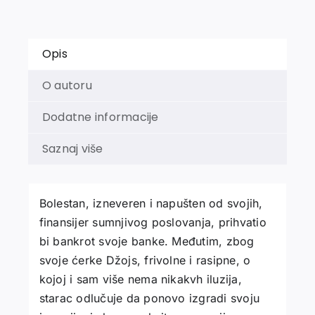
Opis
O autoru
Dodatne informacije
Saznaj više
Bolestan, izneveren i napušten od svojih,
finansijer sumnjivog poslovanja, prihvatio
bi bankrot svoje banke. Međutim, zbog
svoje ćerke Džojs, frivolne i rasipne, o
kojoj i sam više nema nikakvh iluzija,
starac odlučuje da ponovo izgradi svoju