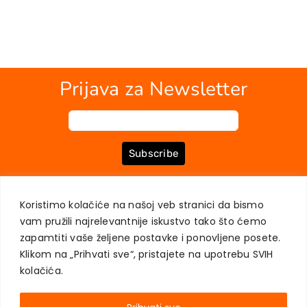
Prijava za Newsletter
Subscribe
Koristimo kolačiće na našoj veb stranici da bismo
O NAMA
KNJIGE
MOJ NALOG
KONTAKT
USLOVI KUPOVINE
vam pružili najrelevantnije iskustvo tako što ćemo
ZAŠTITA PRIVATNOSTI KORISNIKA
zapamtiti vaše željene postavke i ponovljene posete.
Klikom na „Prihvati sve“, pristajete na upotrebu SVIH
kolačića.