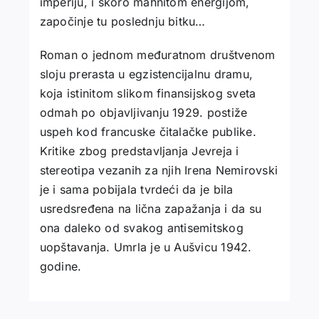
imperiju, i skoro mahnitom energijom,
započinje tu poslednju bitku…
Roman o jednom međuratnom društvenom
sloju prerasta u egzistencijalnu dramu,
koja istinitom slikom finansijskog sveta
odmah po objavljivanju 1929. postiže
uspeh kod francuske čitalačke publike.
Kritike zbog predstavljanja Jevreja i
stereotipa vezanih za njih Irena Nemirovski
je i sama pobijala tvrdeći da je bila
usredsređena na lična zapažanja i da su
ona daleko od svakog antisemitskog
uopštavanja. Umrla je u Aušvicu 1942.
godine.