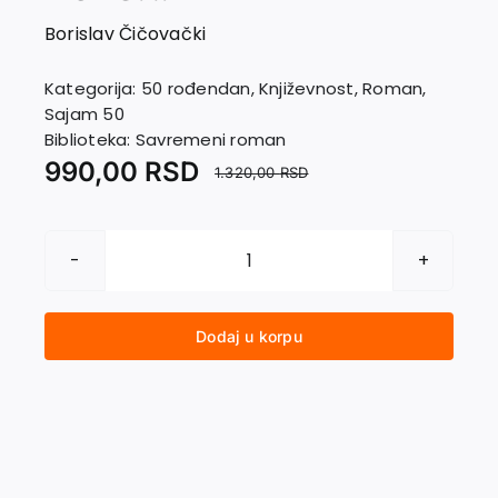
EU PROJEKTI
Borislav Čičovački
Kontakt
Kategorija:
50 rođendan
,
Književnost
,
Roman
,
Sajam 50
Biblioteka:
Savremeni roman
990,00
RSD
1.320,00
RSD
CRNI
KOS,
A
Dodaj u korpu
PO
POLJU
BOŽURI
količina