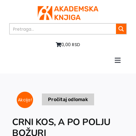
Skip
to
content
0,00 RSD
Toggle
Naviga
Početna
O nama
Knjige
Pročitaj odlomak
Akcija!
U pripremi
Akcija
Autori
CRNI KOS, A PO POLJU
Vesti
BOŽURI