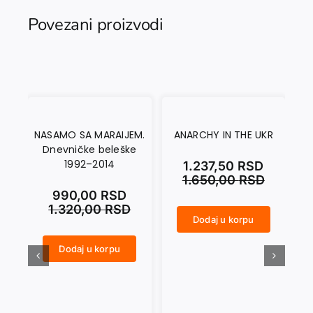
Povezani proizvodi
NASAMO SA MARAIJEM.
ANARCHY IN THE UKR
Dnevničke beleške
1992–2014
1.237,50
RSD
1.650,00
RSD
990,00
RSD
1.320,00
RSD
Dodaj u korpu
ANARCHY IN THE UKR količina
CRNI SEPTEMBAR količina
Dodaj u korpu
NASAMO SA MARAIJEM. Dnevničke beleške 1992–2014 količina