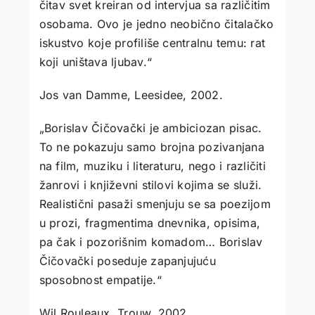
čitav svet kreiran od intervjua sa različitim
osobama. Ovo je jedno neobično čitalačko
iskustvo koje profiliše centralnu temu: rat
koji uništava ljubav.“
Jos van Damme, Leesidee, 2002.
„Borislav Čičovački je ambiciozan pisac.
To ne pokazuju samo brojna pozivanjana
na film, muziku i literaturu, nego i različiti
žanrovi i književni stilovi kojima se služi.
Realistični pasaži smenjuju se sa poezijom
u prozi, fragmentima dnevnika, opisima,
pa čak i pozorišnim komadom… Borislav
Čičovački poseduje zapanjujuću
sposobnost empatije.“
Wil Rouleaux, Trouw, 2002.