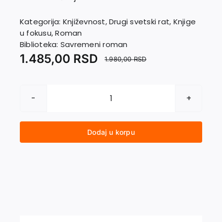
EU PROJEKTI
Kontakt
Kategorija:
Književnost
,
Drugi svetski rat
,
Knjige
u fokusu
,
Roman
Biblioteka:
Savremeni roman
1.485,00
RSD
1.980,00
RSD
ANĐEO
NESTAJANJA
količina
Dodaj u korpu