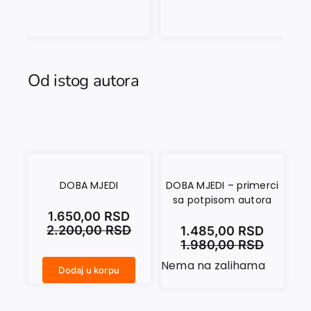
Od istog autora
DOBA MJEDI
DOBA MJEDI – primerci
sa potpisom autora
1.650,00
RSD
2.200,00
RSD
1.485,00
RSD
1.980,00
RSD
Nema na zalihama
Dodaj u korpu
DOBA MJEDI količina