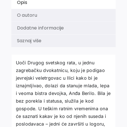
Opis
O autoru
Dodatne informacije
Saznaj više
Uoči Drugog svetskog rata, u jednu
zagrebačku dvokatnicu, koju je podigao
jevrejski veletrgovac u Ilici kako bi je
iznajmljivao, dolazi da stanuje mlada, lepa
i veoma bistra devojka, Anđa Berilo. Bila je
bez porekla i statusa, služila je kod
gospode. U teškim ratnim vremenima ona
će saznati kakav je ko od njenih suseda i
poslodavaca – jedni će završiti u logoru,