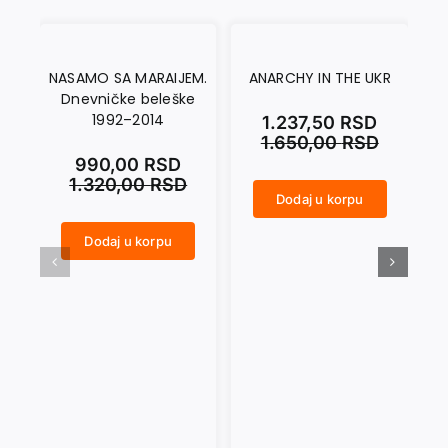
NASAMO SA MARAIJEM.
ANARCHY IN THE UKR
Dnevničke beleške
1992–2014
1.237,50
RSD
1.650,00
RSD
990,00
RSD
1.320,00
RSD
Dodaj u korpu
ANARCHY IN THE UKR količina
CRNI SEPTEMBAR količina
Dodaj u korpu
NASAMO SA MARAIJEM. Dnevničke beleške 1992–2014 količina