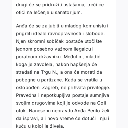
drugi će se pridružiti ustašama, treći će
otići na lečenje u sanatorijum.
Anđa će se zaljubiti u mladog komunistu i
prigrliti ideale ravnopravnosti i slobode.
Njen skromni sobičak postaće utočište
jednom posebno važnom ilegalcu i
poratnom državniku. Međutim, mladić
koga je zavolela, nakon hapšenja će
stradati na Trgu N., a ona će morati da
pobegne u partizane. Kada se vratila u
oslobođeni Zagreb, ne prihvata privilegije.
Pravedna i nepotkupljiva postaje sumnjiva
svojim drugovima koji je odvode na Goli
otok. Nanesenu nepravdu Anđa Berilo želi
da ispravi, ali novo vreme će dotući i nju i
kuću u kojoj je živela.