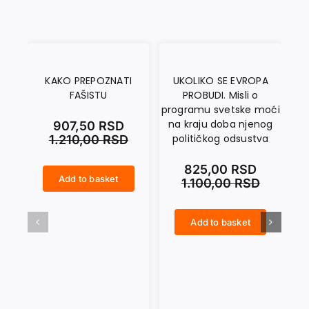
KAKO PREPOZNATI
UKOLIKO SE EVROPA
FAŠISTU
PROBUDI. Misli o
T
programu svetske moći
na kraju doba njenog
907,50
RSD
političkog odsustva
1.210,00
RSD
825,00
RSD
Add to basket
1.100,00
RSD
KAKO PREPOZNATI FAŠISTU quantity
SAMOAFEKCIJA I TRANSCENDENCIJA. O osnovama Kantove teorijske filozofije quantity
Add to basket
UKOLIKO SE EVROPA PROBUDI. Misli o programu svetske moći na kraju doba njenog političkog odsustva quantity