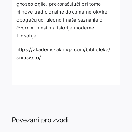
gnoseologije, prekoračujući pri tome
njihove tradicionalne doktrinarne okvire,
obogaćujući ujedno i naša saznanja o
čvornim mestima istorije moderne
filosofije.
https://akademskaknjiga.com/biblioteka/
επιμελεια/
Povezani proizvodi