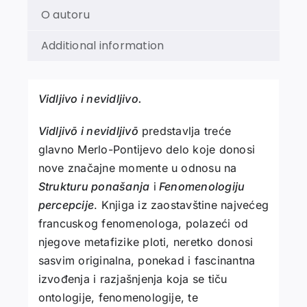
O autoru
Additional information
Vidljivo i nevidljivo.
Vidljivō i nevidljivō
predstavlja treće
glavno Merlo-Pontijevo delo koje donosi
nove značajne momente u odnosu na
Strukturu ponašanja
i
Fenomenologiju
percepcije
. Knjiga iz zaostavštine najvećeg
francuskog fenomenologa, polazeći od
njegove metafizike ploti, neretko donosi
sasvim originalna, ponekad i fascinantna
izvođenja i razjašnjenja koja se tiču
ontologije, fenomenologije, te