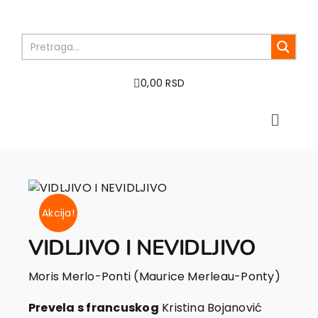
Skip
to
content
0,00 RSD
Toggle
Naviga
Home
About us
Books
Akcija!
In preparation
Sale
VIDLJIVO I NEVIDLJIVO
Authors
Moris Merlo-Ponti (Maurice Merleau-Ponty)
News
EU PROJECTS
Prevela s francuskog
Kristina Bojanović