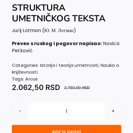
EU PROJECTS
STRUKTURA
Contact
UMETNIČKOG TEKSTA
Jurij Lotman (Ю. М. Лотман)
Preveo s ruskog i pogovor napisao:
Novica
Petković
Categories:
Istorija i teorija umetnosti
,
Nauka o
književnosti
Tags:
Arcus
2.062,50
RSD
2.750,00
RSD
STRUKTURA
UMETNIČKOG
TEKSTA
Add to basket