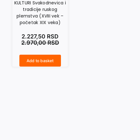
KULTURI Svakodnevica i
tradicije ruskog
plemstva (XVIII vek –
početak XIX veka)
2.227,50
RSD
2.970,00
RSD
Add to basket
BESEDE O RUSKOJ KULTURI Svakodnevica i tradicije ruskog plemstva (XVIII vek – početak XIX veka) quantity