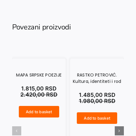
Povezani proizvodi
MAPA SRPSKE POEZIJE
RASTKO PETROVIĆ.
A
Kultura, identiteti i rod
MO
1.815,00
RSD
2.420,00
RSD
1.485,00
RSD
1.980,00
RSD
Add to basket
MAPA SRPSKE POEZIJE quantity
Add to basket
RASTKO PETROVIĆ. Kultura, identiteti i rod quantity
ANTINOMIJE DOMA U MODERNOJ IRSKOJ PRIČI quantity