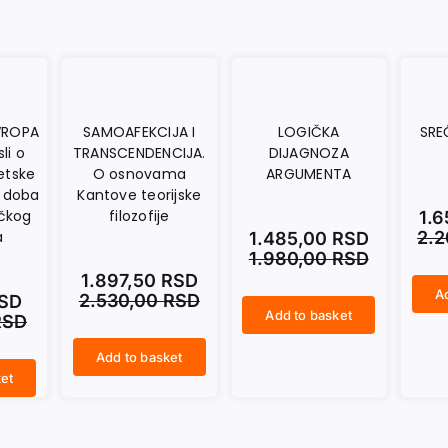
VROPA
SAMOAFEKCIJA I
LOGIČKA
SRE
li o
TRANSCENDENCIJA.
DIJAGNOZA
etske
O osnovama
ARGUMENTA
u doba
Kantove teorijske
ičkog
filozofije
1.
a
2.
1.485,00
RSD
1.980,00
RSD
1.897,50
RSD
A
2.530,00
RSD
SD
SREĆA SE VIŠE NE SMEŠI... quantity
Add to basket
RSD
LOGIČKA DIJAGNOZA ARGUMENTA quantity
Add to basket
SAMOAFEKCIJA I TRANSCENDENCIJA. O osnovama Kantove teorijske filozofije quantity
et