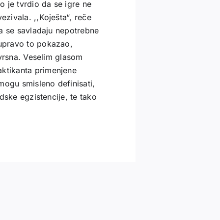
 je tvrdio da se igre ne
ezivala. ,,Koješta“, reče
 da se savladaju nepotrebne
 upravo to pokazao,
izvrsna. Veselim glasom
aktikanta primenjene
mogu smisleno definisati,
udske egzistencije, te tako