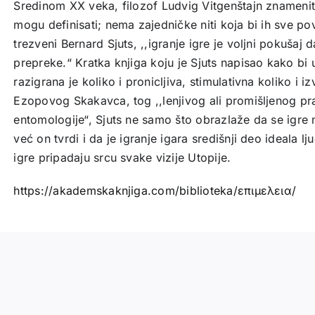
Sredinom XX veka, filozof Ludvig Vitgenštajn znamenito
mogu definisati; nema zajedničke niti koja bi ih sve pov
trezveni Bernard Sjuts, ,,igranje igre je voljni pokušaj
prepreke.“ Kratka knjiga koju je Sjuts napisao kako bi
razigrana je koliko i pronicljiva, stimulativna koliko i 
Ezopovog Skakavca, tog ,,lenjivog ali promišljenog pr
entomologije“, Sjuts ne samo što obrazlaže da se igre 
već on tvrdi i da je igranje igara središnji deo ideala lj
igre pripadaju srcu svake vizije Utopije.
https://akademskaknjiga.com/biblioteka/επιμελεια/