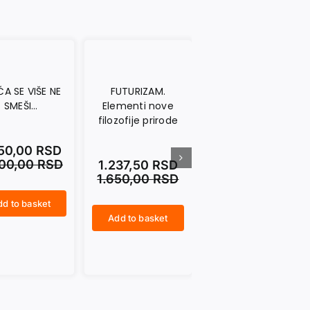
ĆA SE VIŠE NE
FUTURIZAM.
SMEŠI…
Elementi nove
filozofije prirode
650,00
RSD
200,00
RSD
1.237,50
RSD
1.650,00
RSD
dd to basket
Add to basket
FUTURIZAM. Elementi nove filozofije prirode quantity