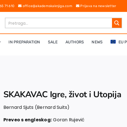
 65 71 610
office@akademskaknjiga.com
Prijava na newsletter
IN PREPARATION
SALE
AUTHORS
NEWS
EU 
SKAKAVAC Igre, život i Utopija
Bernard Sjuts (Bernard Suits)
Preveo s engleskog:
Goran Rujević