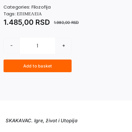
Categories:
Filozofija
Tags:
ΕΠΙΜΕΛΕΙΑ
1.485,00
RSD
1.980,00
RSD
SKAKAVAC
Igre,
život
Add to basket
i
Utopija
quantity
SKAKAVAC. Igre, život i Utopija